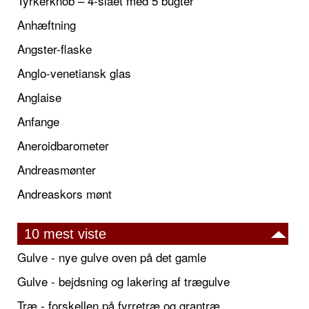
Tyrkerknob – 4-slået med 5 bugter
Anhæftning
Angster-flaske
Anglo-venetiansk glas
Anglaise
Anfange
Aneroidbarometer
Andreasmønter
Andreaskors mønt
10 mest viste
Gulve - nye gulve oven på det gamle
Gulve - bejdsning og lakering af trægulve
Træ - forskellen på fyrretræ og grantræ