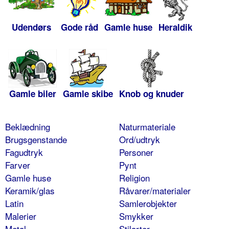
Udendørs
Gode råd
Gamle huse
Heraldik
Gamle biler
Gamle skibe
Knob og knuder
Beklædning
Naturmateriale
Brugsgenstande
Ord/udtryk
Fagudtryk
Personer
Farver
Pynt
Gamle huse
Religion
Keramik/glas
Råvarer/materialer
Latin
Samlerobjekter
Malerier
Smykker
Metal
Stilarter