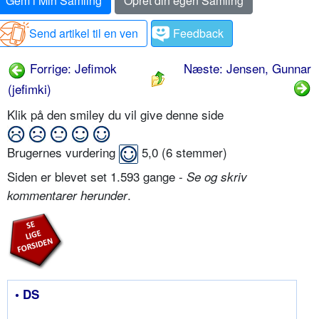
Gem i Min Samling
Opret din egen Samling
Send artikel til en ven
Feedback
Forrige: Jefimok
Næste: Jensen, Gunnar
(jefimki)
Klik på den smiley du vil give denne side
Brugernes vurdering
5,0
(
6
stemmer)
Siden er blevet set 1.593 gange -
Se og skriv
.
kommentarer herunder
• DS