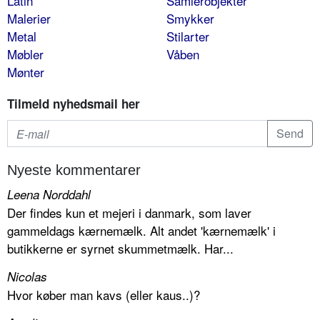
Latin
Samlerobjekter
Malerier
Smykker
Metal
Stilarter
Møbler
Våben
Mønter
Tilmeld nyhedsmail her
Nyeste kommentarer
Leena Norddahl
Der findes kun et mejeri i danmark, som laver
gammeldags kærnemælk. Alt andet 'kærnemælk' i
butikkerne er syrnet skummetmælk. Har...
Nicolas
Hvor køber man kavs (eller kaus..)?