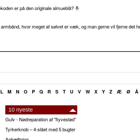
ekoden er på den originale almueblå? 🤞
 armbånd, hvor meget af sølvet er væk, og man gerne vil fjerne det he
L
M
N
O
P
Q
R
S
T
U
V
W
X
Y
Z
Æ
Ø
Å
10 nyeste
Gulv - Nødreparation af "flyvestød"
Tyrkerknob – 4-slået med 5 bugter
Anhæftning