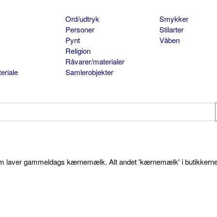
Ord/udtryk
Smykker
Personer
Stilarter
Pynt
Våben
Religion
Råvarer/materialer
eriale
Samlerobjekter
som laver gammeldags kærnemælk. Alt andet 'kærnemælk' i butikkerne