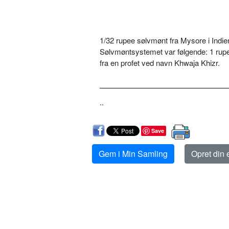
1/32 rupee sølvmønt fra Mysore i Indie
Sølvmøntsystemet var følgende: 1 rupee=
fra en profet ved navn Khwaja Khizr.
..
Save
Gem i Min Samling
Opret din