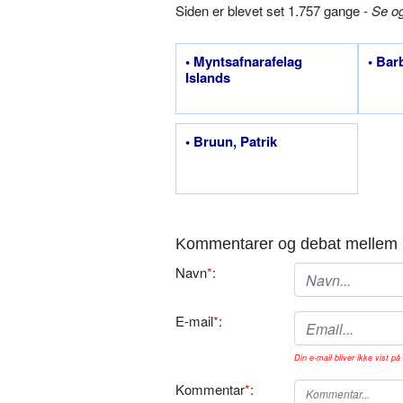
Siden er blevet set 1.757 gange -
Se o
• Myntsafnarafelag
• Bar
Islands
• Bruun, Patrik
Kommentarer og debat mellem 
Navn
*
:
E-mail
*
:
Din e-mail bliver ikke vist på 
Kommentar
*
: