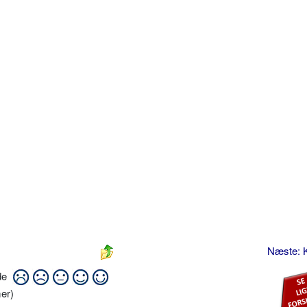
Næste: 
ide
er)