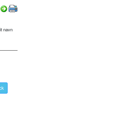
it navn
ck