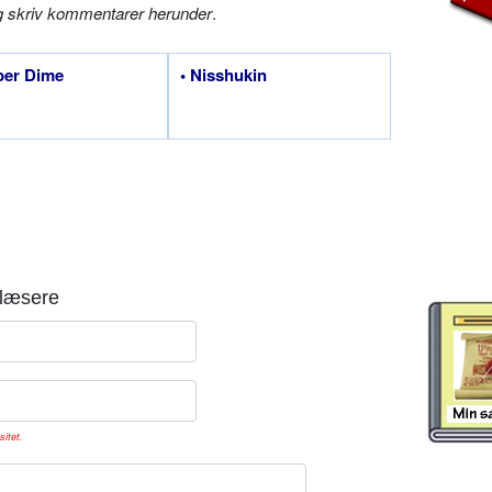
g skriv kommentarer herunder
.
ber Dime
• Nisshukin
læsere
sitet.