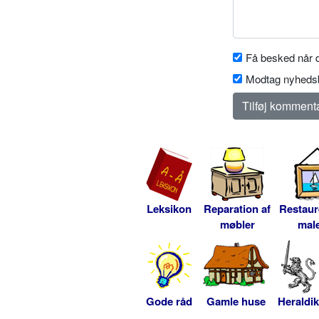
Få besked når d
Modtag nyhedsb
Leksikon
Reparation af
Restaur
møbler
male
Gode råd
Gamle huse
Heraldik