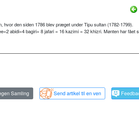
n, hvor den siden 1786 blev præget under Tipu sultan (1782-1799).
2 abidi=4 bagiri= 8 jafari = 16 kazimi = 32 khizri. Mønten har fået s
 egen Samling
Send artikel til en ven
Feedba