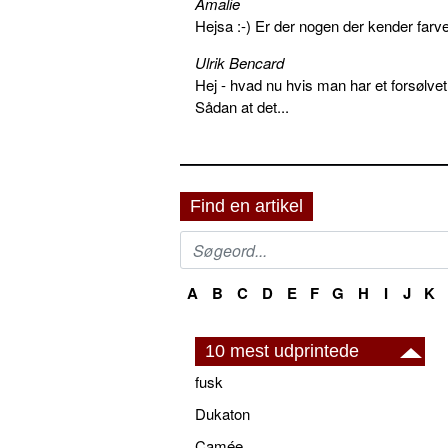
Amalie
Hejsa :-) Er der nogen der kender farv
Ulrik Bencard
Hej - hvad nu hvis man har et forsølvet
Sådan at det...
Find en artikel
A
B
C
D
E
F
G
H
I
J
K
10 mest udprintede
fusk
Dukaton
Camée