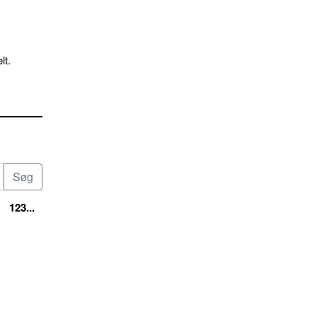
lt.
123...