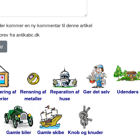
er kommer en ny kommentar til denne artikel
rev fra antikabc.dk
ering af
Rensning af
Reparation af
Gør det selv
Udendørs
rier
metaller
huse
Gamle biler
Gamle skibe
Knob og knuder