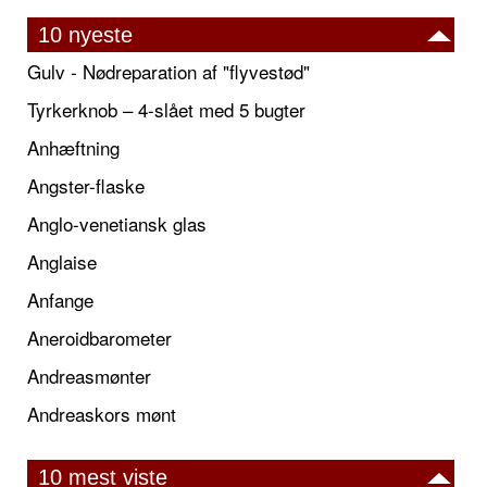
10 nyeste
Gulv - Nødreparation af "flyvestød"
Tyrkerknob – 4-slået med 5 bugter
Anhæftning
Angster-flaske
Anglo-venetiansk glas
Anglaise
Anfange
Aneroidbarometer
Andreasmønter
Andreaskors mønt
10 mest viste