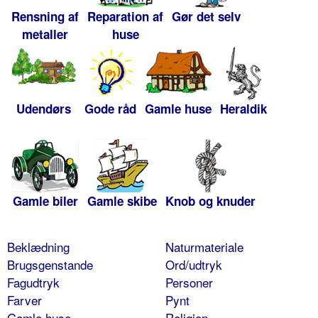
Rensning af
Reparation af
Gør det selv
metaller
huse
Udendørs
Gode råd
Gamle huse
Heraldik
Gamle biler
Gamle skibe
Knob og knuder
Beklædning
Naturmateriale
Brugsgenstande
Ord/udtryk
Fagudtryk
Personer
Farver
Pynt
Gamle huse
Religion