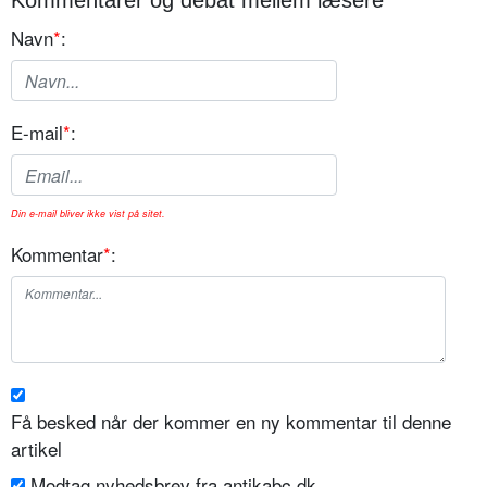
Kommentarer og debat mellem læsere
Navn
*
:
E-mail
*
:
Din e-mail bliver ikke vist på sitet.
Kommentar
*
:
Få besked når der kommer en ny kommentar til denne
artikel
Modtag nyhedsbrev fra antikabc.dk