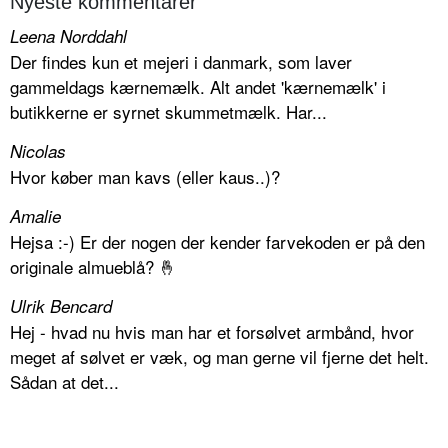
Nyeste kommentarer
Leena Norddahl
Der findes kun et mejeri i danmark, som laver
gammeldags kærnemælk. Alt andet 'kærnemælk' i
butikkerne er syrnet skummetmælk. Har...
Nicolas
Hvor køber man kavs (eller kaus..)?
Amalie
Hejsa :-) Er der nogen der kender farvekoden er på den
originale almueblå? 🤞
Ulrik Bencard
Hej - hvad nu hvis man har et forsølvet armbånd, hvor
meget af sølvet er væk, og man gerne vil fjerne det helt.
Sådan at det...