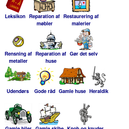
Leksikon
Reparation af
Restaurering af
møbler
malerier
Rensning af
Reparation af
Gør det selv
metaller
huse
Udendørs
Gode råd
Gamle huse
Heraldik
Gamle biler
Gamle skibe
Knob og knuder