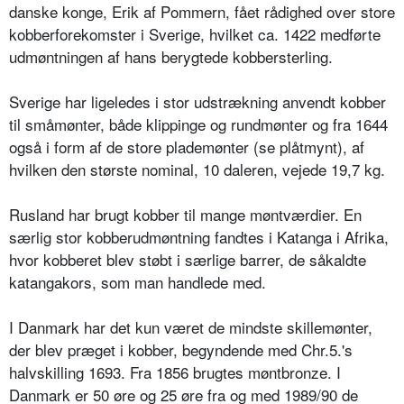
danske konge, Erik af Pommern, fået rådighed over store
kobberforekomster i Sverige, hvilket ca. 1422 medførte
udmøntningen af hans berygtede kobbersterling.
Sverige har ligeledes i stor udstrækning anvendt kobber
til småmønter, både klippinge og rundmønter og fra 1644
også i form af de store plademønter (se plåtmynt), af
hvilken den største nominal, 10 daleren, vejede 19,7 kg.
Rusland har brugt kobber til mange møntværdier. En
særlig stor kobberudmøntning fandtes i Katanga i Afrika,
hvor kobberet blev støbt i særlige barrer, de såkaldte
katangakors, som man handlede med.
I Danmark har det kun været de mindste skillemønter,
der blev præget i kobber, begyndende med Chr.5.'s
halvskilling 1693. Fra 1856 brugtes møntbronze. I
Danmark er 50 øre og 25 øre fra og med 1989/90 de