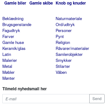
Gamle biler
Gamle skibe
Knob og knuder
Beklædning
Naturmateriale
Brugsgenstande
Ord/udtryk
Fagudtryk
Personer
Farver
Pynt
Gamle huse
Religion
Keramik/glas
Råvarer/materialer
Latin
Samlerobjekter
Malerier
Smykker
Metal
Stilarter
Møbler
Våben
Mønter
Tilmeld nyhedsmail her