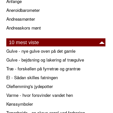
Anfange
Aneroidbarometer
Andreasmønter
Andreaskors mønt
10 mest viste
Gulve - nye gulve oven på det gamle
Gulve - bejdsning og lakering af trægulve
Træ - forskellen på fyrretræ og grantræ
El - Sådan skilles fatningen
Oleflemming's jydepotter
Varme - hvor forsvinder vandet hen
Kønssymboler
Træarbejde - en skrue-regel ved forboring