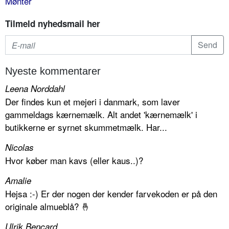
Mønter
Tilmeld nyhedsmail her
Nyeste kommentarer
Leena Norddahl
Der findes kun et mejeri i danmark, som laver
gammeldags kærnemælk. Alt andet 'kærnemælk' i
butikkerne er syrnet skummetmælk. Har...
Nicolas
Hvor køber man kavs (eller kaus..)?
Amalie
Hejsa :-) Er der nogen der kender farvekoden er på den
originale almueblå? 🤞
Ulrik Bencard