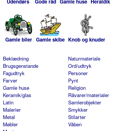
Udendørs
Gode råd
Gamle huse
Heraldik
Gamle biler
Gamle skibe
Knob og knuder
Beklædning
Naturmateriale
Brugsgenstande
Ord/udtryk
Fagudtryk
Personer
Farver
Pynt
Gamle huse
Religion
Keramik/glas
Råvarer/materialer
Latin
Samlerobjekter
Malerier
Smykker
Metal
Stilarter
Møbler
Våben