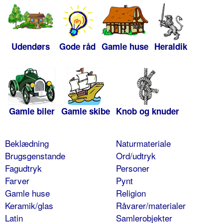
Udendørs
Gode råd
Gamle huse
Heraldik
Gamle biler
Gamle skibe
Knob og knuder
Beklædning
Naturmateriale
Brugsgenstande
Ord/udtryk
Fagudtryk
Personer
Farver
Pynt
Gamle huse
Religion
Keramik/glas
Råvarer/materialer
Latin
Samlerobjekter