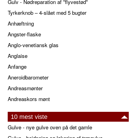
Gulv - Nødreparation af "flyvestød"
Tyrkerknob – 4-slået med 5 bugter
Anhæftning
Angster-flaske
Anglo-venetiansk glas
Anglaise
Anfange
Aneroidbarometer
Andreasmønter
Andreaskors mønt
10 mest viste
Gulve - nye gulve oven på det gamle
Gulve - bejdsning og lakering af trægulve