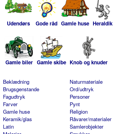
Udendørs
Gode råd
Gamle huse
Heraldik
Gamle biler
Gamle skibe
Knob og knuder
Beklædning
Naturmateriale
Brugsgenstande
Ord/udtryk
Fagudtryk
Personer
Farver
Pynt
Gamle huse
Religion
Keramik/glas
Råvarer/materialer
Latin
Samlerobjekter
Malerier
Smykker