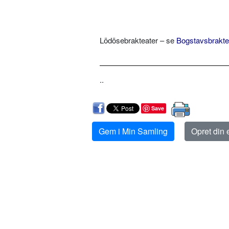
Lödösebrakteater – se
Bogstavsbrakte
..
Save
Gem i Min Samling
Opret din