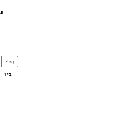
lt.
123...