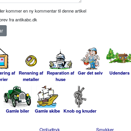
er kommer en ny kommentar til denne artikel
rev fra antikabc.dk
ering af
Rensning af
Reparation af
Gør det selv
Udendørs
rier
metaller
huse
Gamle biler
Gamle skibe
Knob og knuder
Ord/udtryk
Smykker