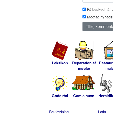
Få besked når d
Modtag nyhedsb
Leksikon
Reparation af
Restaur
møbler
male
Gode råd
Gamle huse
Heraldik
Beklædning
Latin