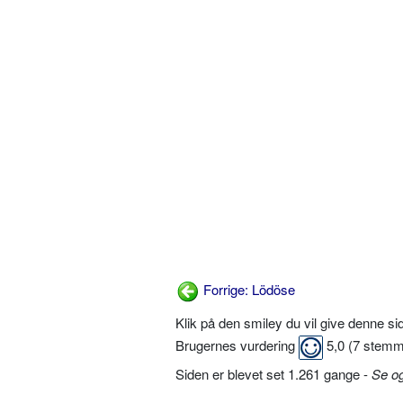
Forrige: Lödöse
Klik på den smiley du vil give denne s
Brugernes vurdering
5,0
(
7
stemm
Siden er blevet set 1.261 gange -
Se o