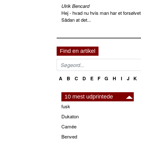
Ulrik Bencard
Hej - hvad nu hvis man har et forsølvet
Sådan at det...
Find en artikel
A
B
C
D
E
F
G
H
I
J
K
10 mest udprintede
fusk
Dukaton
Camée
Benved