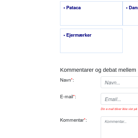
• Pataca
• Da
• Ejermærker
Kommentarer og debat mellem 
Navn
*
:
E-mail
*
:
Din e-mail bliver ikke vist på 
Kommentar
*
: