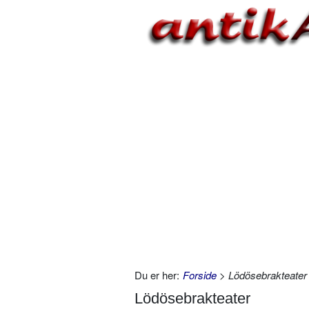
Du er her:
Forside
> Lödösebrakteater
Lödösebrakteater