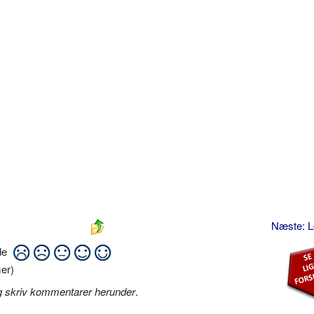
Næste: 
ide
er)
g skriv kommentarer herunder
.