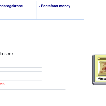
nnebrogskrone
• Pontefract money
læsere
sitet.