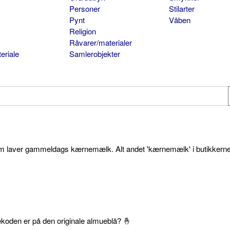
Personer
Stilarter
Pynt
Våben
Religion
Råvarer/materialer
eriale
Samlerobjekter
som laver gammeldags kærnemælk. Alt andet 'kærnemælk' i butikkerne
ekoden er på den originale almueblå? 🤞