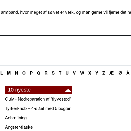
 armbånd, hvor meget af sølvet er væk, og man gerne vil fjerne det he
L
M
N
O
P
Q
R
S
T
U
V
W
X
Y
Z
Æ
Ø
Å
10 nyeste
Gulv - Nødreparation af "flyvestød"
Tyrkerknob – 4-slået med 5 bugter
Anhæftning
Angster-flaske