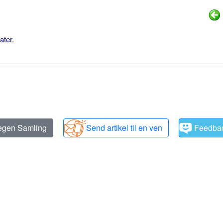
ater
.
 egen Samling
Send artikel til en ven
Feedba