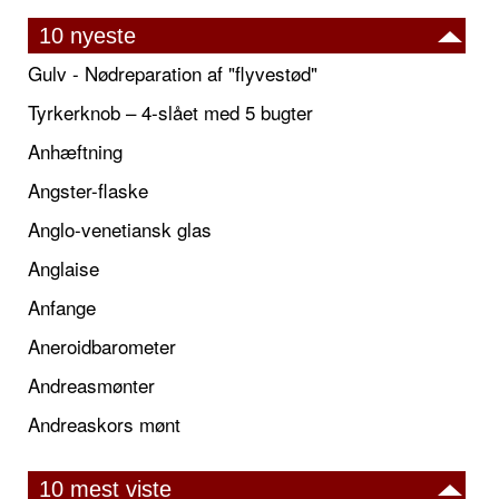
10 nyeste
Gulv - Nødreparation af "flyvestød"
Tyrkerknob – 4-slået med 5 bugter
Anhæftning
Angster-flaske
Anglo-venetiansk glas
Anglaise
Anfange
Aneroidbarometer
Andreasmønter
Andreaskors mønt
10 mest viste