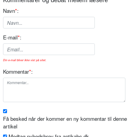
Kommentarer og debat mellem læsere
Navn
*
:
E-mail
*
:
Din e-mail bliver ikke vist på sitet.
Kommentar
*
:
Få besked når der kommer en ny kommentar til denne
artikel
Modtag nyhedsbrev fra antikabc.dk