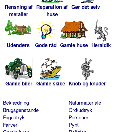
Rensning af
Reparation af
Gør det selv
metaller
huse
Udendørs
Gode råd
Gamle huse
Heraldik
Gamle biler
Gamle skibe
Knob og knuder
Beklædning
Naturmateriale
Brugsgenstande
Ord/udtryk
Fagudtryk
Personer
Farver
Pynt
Gamle huse
Religion