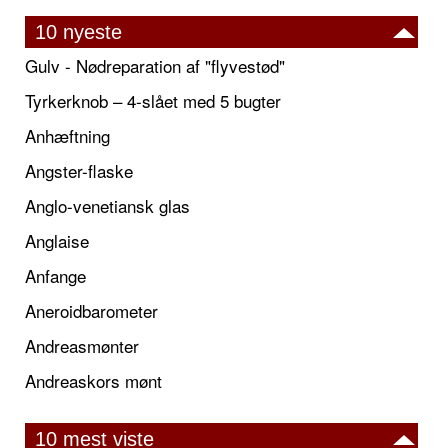
10 nyeste
Gulv - Nødreparation af "flyvestød"
Tyrkerknob – 4-slået med 5 bugter
Anhæftning
Angster-flaske
Anglo-venetiansk glas
Anglaise
Anfange
Aneroidbarometer
Andreasmønter
Andreaskors mønt
10 mest viste