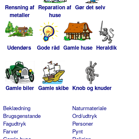
Rensning af
Reparation af
Gør det selv
metaller
huse
Udendørs
Gode råd
Gamle huse
Heraldik
Gamle biler
Gamle skibe
Knob og knuder
Beklædning
Naturmateriale
Brugsgenstande
Ord/udtryk
Fagudtryk
Personer
Farver
Pynt
Gamle huse
Religion