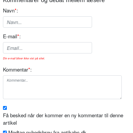
Kommentarer og debat mellem læsere
Navn
*
:
E-mail
*
:
Din e-mail bliver ikke vist på sitet.
Kommentar
*
:
Få besked når der kommer en ny kommentar til denne
artikel
Modtag nyhedsbrev fra antikabc.dk