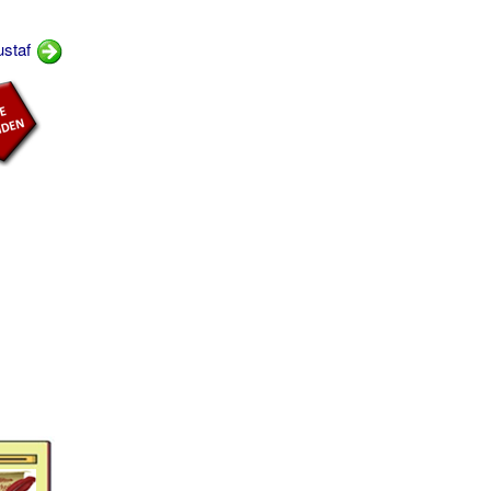
ustaf