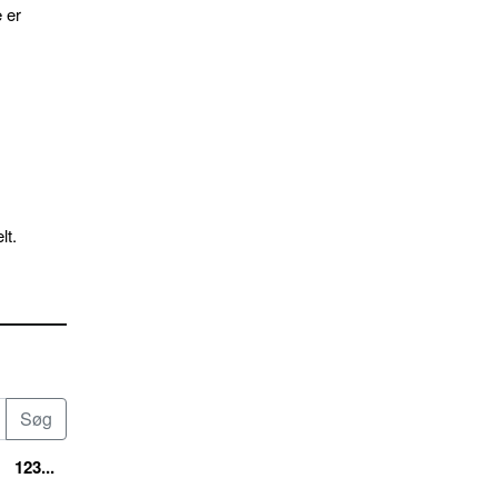
 er
lt.
123...