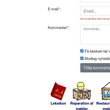
E-mail
*
:
Din e-mail bliver ikke vist på 
Kommentar
*
:
Få besked når d
Modtag nyhedsb
Leksikon
Reparation af
Restaur
møbler
male