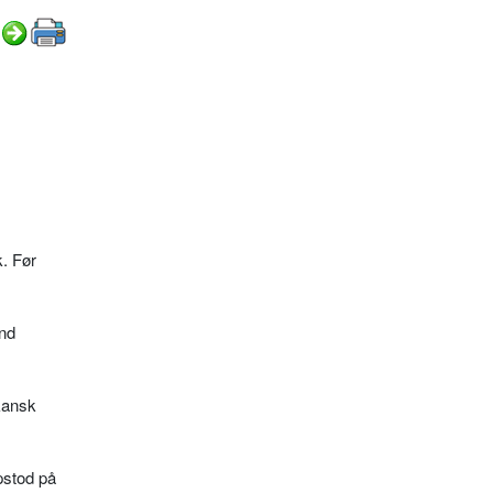
k. Før
und
kansk
pstod på