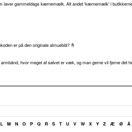
som laver gammeldags kærnemælk. Alt andet 'kærnemælk' i butikkerne
ekoden er på den originale almueblå? 🤞
 armbånd, hvor meget af sølvet er væk, og man gerne vil fjerne det he
L
M
N
O
P
Q
R
S
T
U
V
W
X
Y
Z
Æ
Ø
Å