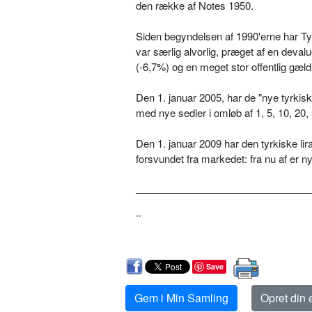
den række af Notes 1950.
Siden begyndelsen af 1990'erne har Tyr
var særlig alvorlig, præget af en deva
(-6,7%) og en meget stor offentlig gæld
Den 1. januar 2005, har de "nye tyrkiske
med nye sedler i omløb af 1, 5, 10, 20,
Den 1. januar 2009 har den tyrkiske lira
forsvundet fra markedet: fra nu af er ny
..
Save
Gem i Min Samling
Opret din