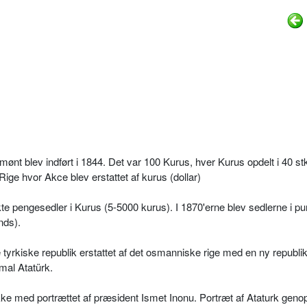
dmønt blev indført i 1844. Det var 100 Kurus, hver Kurus opdelt i 40 st
ige hvor Akce blev erstattet af kurus (dollar)
e pengesedler i Kurus (5-5000 kurus). I 1870'erne blev sedlerne i p
nds).
tyrkiske republik erstattet af det osmanniske rige med en ny republi
mal Atatürk.
kke med portrættet af præsident Ismet Inonu. Portræt af Ataturk geno