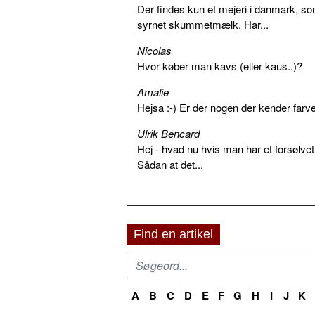
Der findes kun et mejeri i danmark, 
syrnet skummetmælk. Har...
Nicolas
Hvor køber man kavs (eller kaus..)?
Amalie
Hejsa :-) Er der nogen der kender farv
Ulrik Bencard
Hej - hvad nu hvis man har et forsølvet
Sådan at det...
Find en artikel
A
B
C
D
E
F
G
H
I
J
K