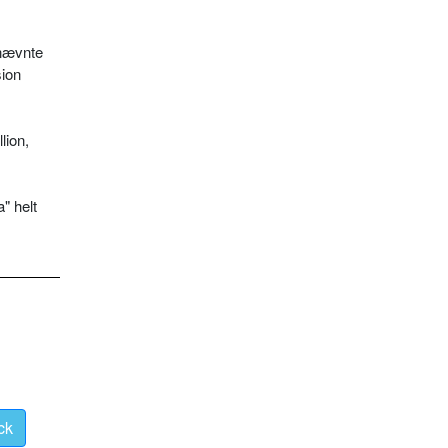
tnævnte
sion
lion,
" helt
ck