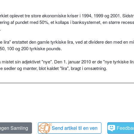
kiet oplevet tre store økonomiske kriser i 1994, 1999 og 2001. Sids
luering af pundet med 50%, et kollaps i banksystemet, en større reces
.
 lira" erstattet den gamle tyrkiske lira, ved at dividere den med en mil
 50, 100 og 200 tyrkiske pounds.
 mistet sin adjektivet "nye". Den 1. januar 2010 er de "nye tyrkiske lira
e sedler og mønter, blot kaldet "lira", bragt i omsætning.
 egen Samling
Send artikel til en ven
Feedba