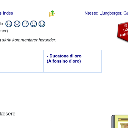
s Indes
Næste: Ljungberger, G
ide
mer)
g skriv kommentarer herunder
.
• Ducatone di oro
(Alfonsino d'oro)
læsere