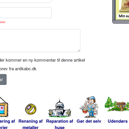
sitet.
er kommer en ny kommentar til denne artikel
rev fra antikabc.dk
ering af
Rensning af
Reparation af
Gør det selv
Udendørs
rier
metaller
huse