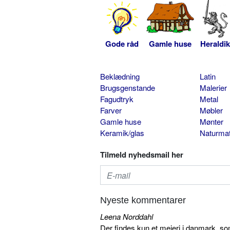
Gode råd
Gamle huse
Heraldik
Beklædning
Latin
Brugsgenstande
Malerier
Fagudtryk
Metal
Farver
Møbler
Gamle huse
Mønter
Keramik/glas
Naturmat
Tilmeld nyhedsmail her
Nyeste kommentarer
Leena Norddahl
Der findes kun et mejeri i danmark, 