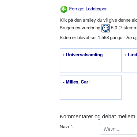
Forrige: Loddespor
Klik på den smiley du vil give denne s
Brugernes vurdering
5,0
(
7
stemm
Siden er blevet set 1.598 gange -
Se o
• Universalsamling
• Læ
• Milles, Carl
Kommentarer og debat mellem 
Navn
*
: