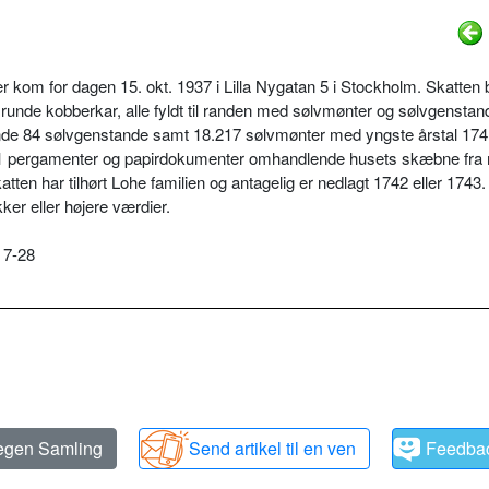
kom for dagen 15. okt. 1937 i Lilla Nygatan 5 i Stockholm. Skatten 
o runde kobberkar, alle fyldt til randen med sølvmønter og sølvgensta
de 84 sølvgenstande samt 18.217 sølvmønter med yngste årstal 174
 pergamenter og papirdokumenter omhandlende husets skæbne fra 
katten har tilhørt Lohe familien og antagelig er nedlagt 1742 eller 1743.
er eller højere værdier.
 7-28
 egen Samling
Send artikel til en ven
Feedba