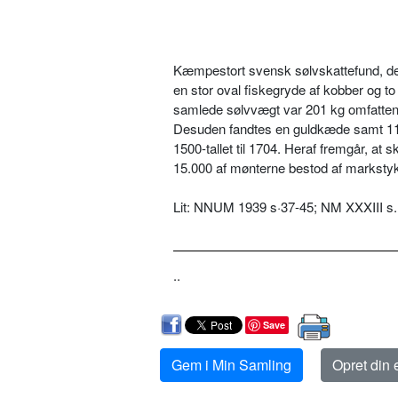
Kæmpestort svensk sølvskattefund, der 
en stor oval fiskegryde af kobber og t
samlede sølvvægt var 201 kg omfatten
Desuden fandtes en guldkæde samt 11
1500-tallet til 1704. Heraf fremgår, at s
15.000 af mønterne bestod af markstykk
Lit: NNUM 1939 s·37-45; NM XXXIII s.
..
Save
Gem i Min Samling
Opret din