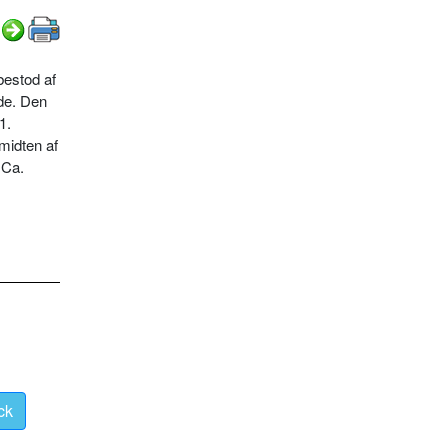
bestod af
nde. Den
1.
midten af
 Ca.
ck