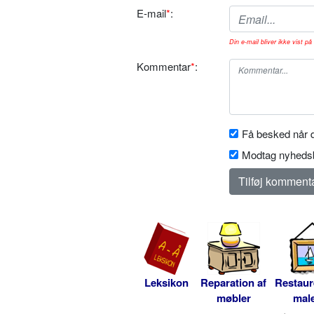
E-mail
*
:
Din e-mail bliver ikke vist på 
Kommentar
*
:
Få besked når d
Modtag nyhedsb
Leksikon
Reparation af
Restaur
møbler
male