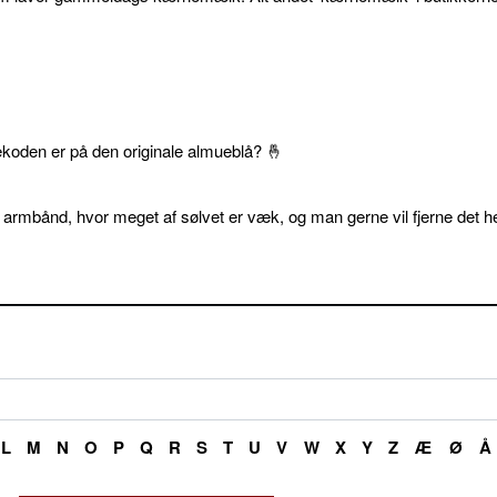
ekoden er på den originale almueblå? 🤞
 armbånd, hvor meget af sølvet er væk, og man gerne vil fjerne det he
L
M
N
O
P
Q
R
S
T
U
V
W
X
Y
Z
Æ
Ø
Å