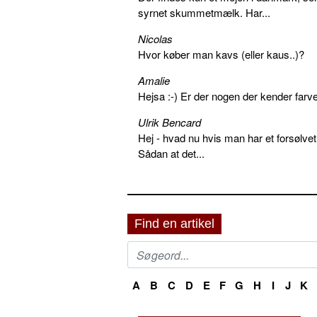
syrnet skummetmælk. Har...
Nicolas
Hvor køber man kavs (eller kaus..)?
Amalie
Hejsa :-) Er der nogen der kender farv
Ulrik Bencard
Hej - hvad nu hvis man har et forsølvet
Sådan at det...
Find en artikel
A
B
C
D
E
F
G
H
I
J
K