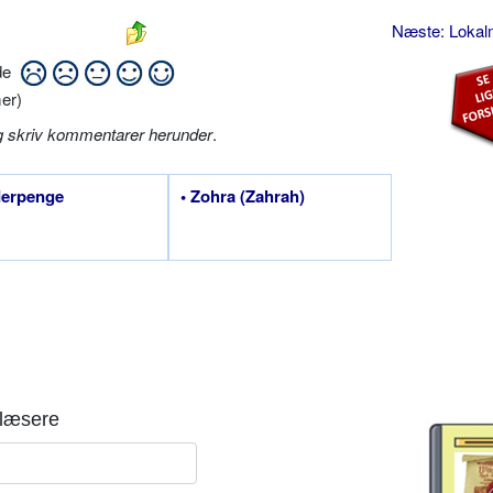
Næste: Loka
ide
er)
g skriv kommentarer herunder
.
derpenge
• Zohra (Zahrah)
læsere