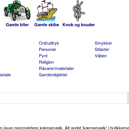
Gamle biler
Gamle skibe
Knob og knuder
Ord/udtryk
Smykker
Personer
Stilarter
Pynt
Våben
Religion
Råvarer/materialer
eriale
Samlerobjekter
som laver gammeldags kærnemælk. Alt andet 'kærnemælk' i butikkerne