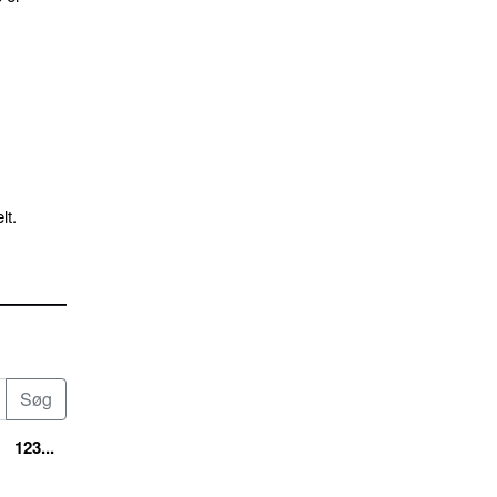
lt.
123...