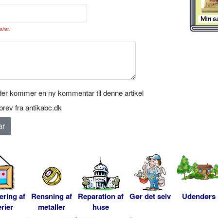
sitet.
er kommer en ny kommentar til denne artikel
rev fra antikabc.dk
ering af
Rensning af
Reparation af
Gør det selv
Udendørs
rier
metaller
huse