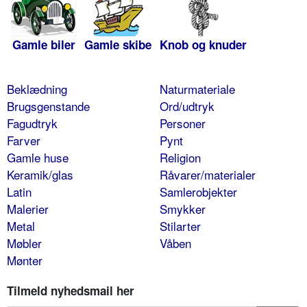
Gamle biler
Gamle skibe
Knob og knuder
Beklædning
Naturmateriale
Brugsgenstande
Ord/udtryk
Fagudtryk
Personer
Farver
Pynt
Gamle huse
Religion
Keramik/glas
Råvarer/materialer
Latin
Samlerobjekter
Malerier
Smykker
Metal
Stilarter
Møbler
Våben
Mønter
Tilmeld nyhedsmail her