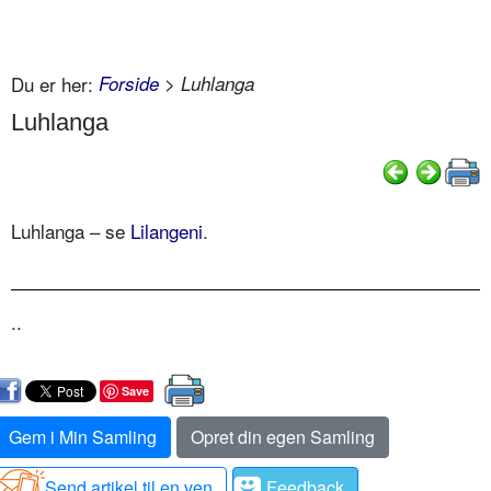
Du er her:
Forside
> Luhlanga
Luhlanga
Luhlanga – se
Lilangeni
.
..
Save
Gem i Min Samling
Opret din egen Samling
Send artikel til en ven
Feedback