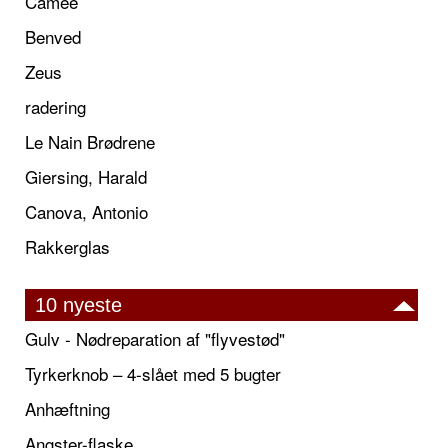
Camée
Benved
Zeus
radering
Le Nain Brødrene
Giersing, Harald
Canova, Antonio
Rakkerglas
10 nyeste
Gulv - Nødreparation af "flyvestød"
Tyrkerknob – 4-slået med 5 bugter
Anhæftning
Angster-flaske