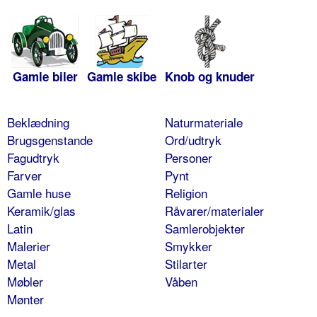
Gamle biler
Gamle skibe
Knob og knuder
Beklædning
Naturmateriale
Brugsgenstande
Ord/udtryk
Fagudtryk
Personer
Farver
Pynt
Gamle huse
Religion
Keramik/glas
Råvarer/materialer
Latin
Samlerobjekter
Malerier
Smykker
Metal
Stilarter
Møbler
Våben
Mønter