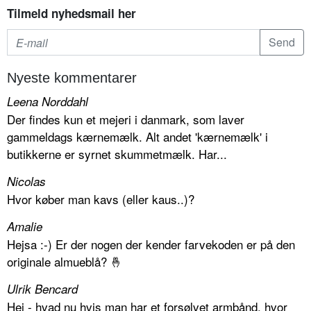
Tilmeld nyhedsmail her
Nyeste kommentarer
Leena Norddahl
Der findes kun et mejeri i danmark, som laver
gammeldags kærnemælk. Alt andet 'kærnemælk' i
butikkerne er syrnet skummetmælk. Har...
Nicolas
Hvor køber man kavs (eller kaus..)?
Amalie
Hejsa :-) Er der nogen der kender farvekoden er på den
originale almueblå? 🤞
Ulrik Bencard
Hej - hvad nu hvis man har et forsølvet armbånd, hvor