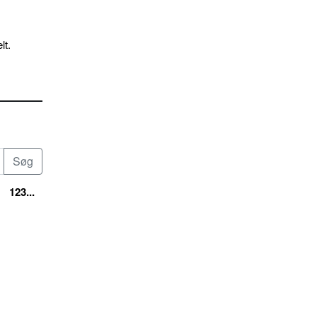
lt.
123...