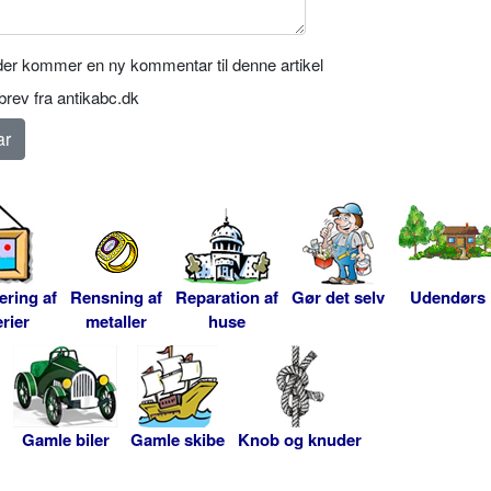
er kommer en ny kommentar til denne artikel
rev fra antikabc.dk
ering af
Rensning af
Reparation af
Gør det selv
Udendørs
rier
metaller
huse
Gamle biler
Gamle skibe
Knob og knuder