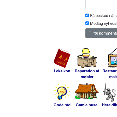
Få besked når d
Modtag nyhedsb
Leksikon
Reparation af
Restaur
møbler
male
Gode råd
Gamle huse
Heraldik