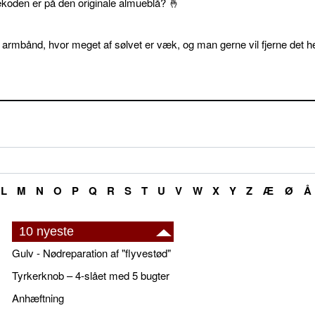
ekoden er på den originale almueblå? 🤞
 armbånd, hvor meget af sølvet er væk, og man gerne vil fjerne det he
L
M
N
O
P
Q
R
S
T
U
V
W
X
Y
Z
Æ
Ø
Å
10 nyeste
Gulv - Nødreparation af "flyvestød"
Tyrkerknob – 4-slået med 5 bugter
Anhæftning