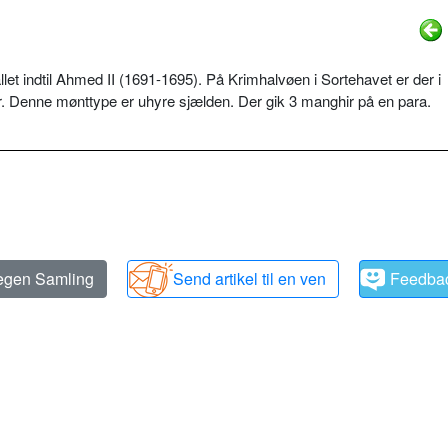
et indtil Ahmed II (1691-1695). På Krimhalvøen i Sortehavet er der i
. Denne mønttype er uhyre sjælden. Der gik 3 manghir på en para.
 egen Samling
Send artikel til en ven
Feedba