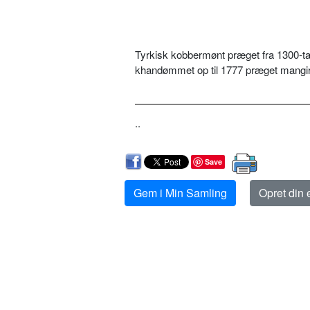
Tyrkisk kobbermønt præget fra 1300-tall
khandømmet op til 1777 præget mangir
..
Save
Gem i Min Samling
Opret din