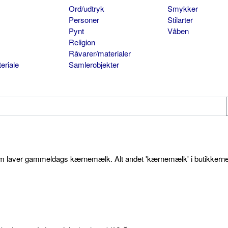
Ord/udtryk
Smykker
Personer
Stilarter
Pynt
Våben
Religion
Råvarer/materialer
eriale
Samlerobjekter
som laver gammeldags kærnemælk. Alt andet 'kærnemælk' i butikkerne