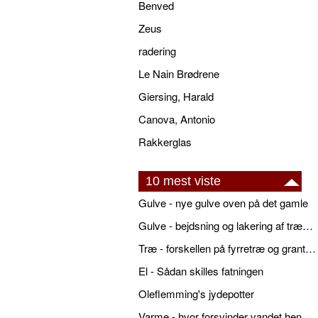
Benved
Zeus
radering
Le Nain Brødrene
Giersing, Harald
Canova, Antonio
Rakkerglas
10 mest viste
Gulve - nye gulve oven på det gamle
Gulve - bejdsning og lakering af trægulve
Træ - forskellen på fyrretræ og grantræ
El - Sådan skilles fatningen
Oleflemming's jydepotter
Varme - hvor forsvinder vandet hen