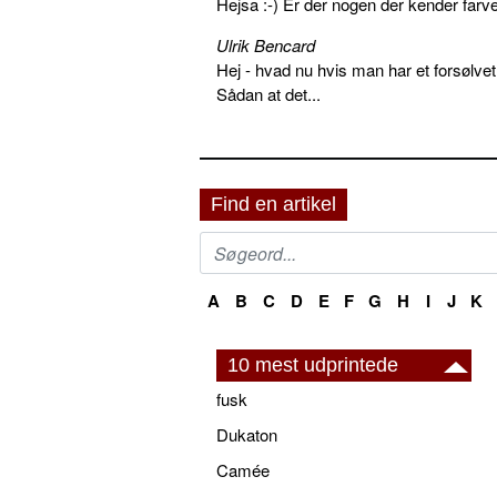
Hejsa :-) Er der nogen der kender farv
Ulrik Bencard
Hej - hvad nu hvis man har et forsølvet
Sådan at det...
Find en artikel
A
B
C
D
E
F
G
H
I
J
K
10 mest udprintede
fusk
Dukaton
Camée