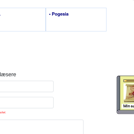
.
• Pogesia
læsere
sitet.