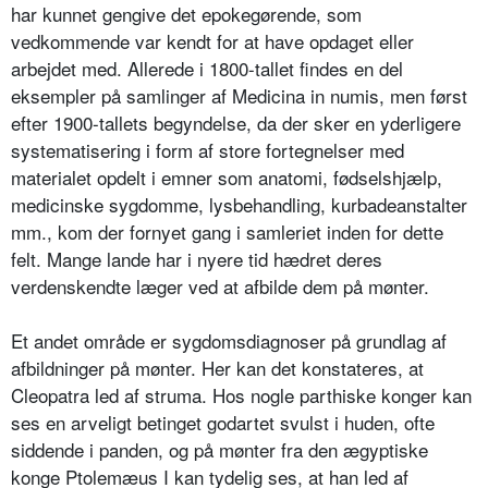
har kunnet gengive det epokegørende, som
vedkommende var kendt for at have opdaget eller
arbejdet med. Allerede i 1800-tallet findes en del
eksempler på samlinger af Medicina in numis, men først
efter 1900-tallets begyndelse, da der sker en yderligere
systematisering i form af store fortegnelser med
materialet opdelt i emner som anatomi, fødselshjælp,
medicinske sygdomme, lysbehandling, kurbadeanstalter
mm., kom der fornyet gang i samleriet inden for dette
felt. Mange lande har i nyere tid hædret deres
verdenskendte læger ved at afbilde dem på mønter.
Et andet område er sygdomsdiagnoser på grundlag af
afbildninger på mønter. Her kan det konstateres, at
Cleopatra led af struma. Hos nogle parthiske konger kan
ses en arveligt betinget godartet svulst i huden, ofte
siddende i panden, og på mønter fra den ægyptiske
konge Ptolemæus I kan tydelig ses, at han led af