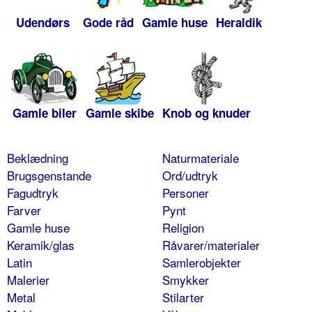
Udendørs
Gode råd
Gamle huse
Heraldik
Gamle biler
Gamle skibe
Knob og knuder
Beklædning
Naturmateriale
Brugsgenstande
Ord/udtryk
Fagudtryk
Personer
Farver
Pynt
Gamle huse
Religion
Keramik/glas
Råvarer/materialer
Latin
Samlerobjekter
Malerier
Smykker
Metal
Stilarter