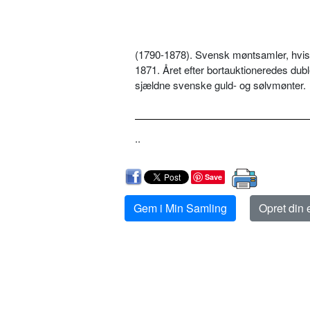
(1790-1878). Svensk møntsamler, hvis 
1871. Året efter bortauktioneredes du
sjældne svenske guld- og sølvmønter.
..
Save
Gem i Min Samling
Opret din