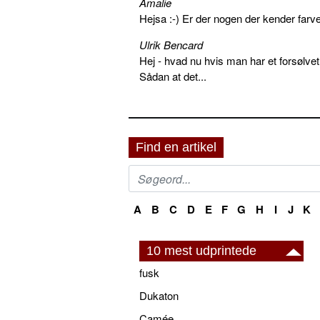
Amalie
Hejsa :-) Er der nogen der kender farv
Ulrik Bencard
Hej - hvad nu hvis man har et forsølvet
Sådan at det...
Find en artikel
A
B
C
D
E
F
G
H
I
J
K
10 mest udprintede
fusk
Dukaton
Camée