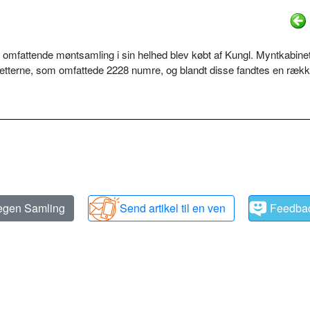
omfattende møntsamling i sin helhed blev købt af Kungl. Myntkabinett
bletterne, som omfattede 2228 numre, og blandt disse fandtes en ræk
 egen Samling
Send artikel til en ven
Feedba