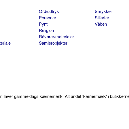
Ord/udtryk
Smykker
Personer
Stilarter
Pynt
Våben
Religion
Råvarer/materialer
eriale
Samlerobjekter
som laver gammeldags kærnemælk. Alt andet 'kærnemælk' i butikkerne