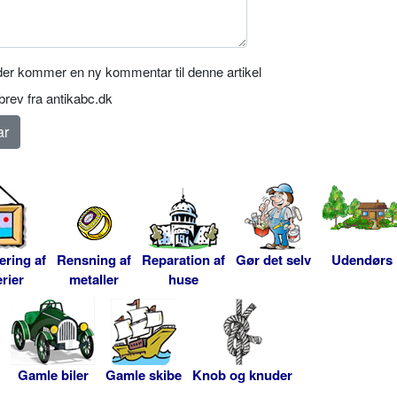
er kommer en ny kommentar til denne artikel
rev fra antikabc.dk
ering af
Rensning af
Reparation af
Gør det selv
Udendørs
rier
metaller
huse
Gamle biler
Gamle skibe
Knob og knuder