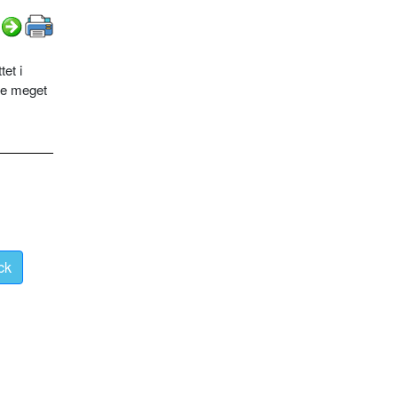
et i
ke meget
ck