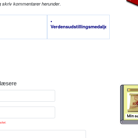
g skriv kommentarer herunder
.
•
Verdensudstillingsmedaljer
læsere
sitet.