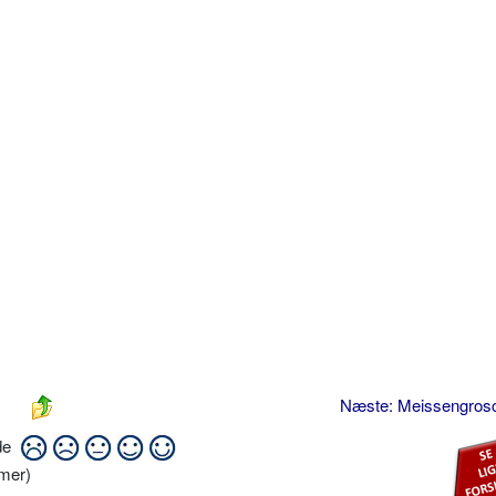
Næste: Meissengro
ide
mer)