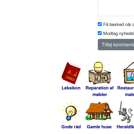
Få besked når d
Modtag nyhedsb
Leksikon
Reparation af
Restaur
møbler
male
Gode råd
Gamle huse
Heraldik