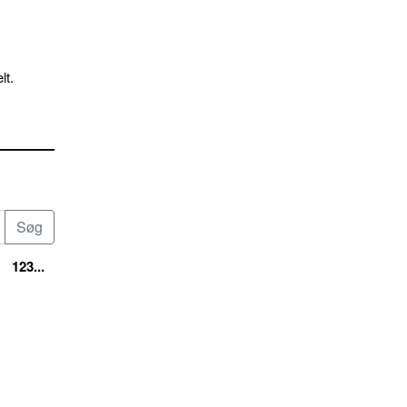
lt.
123...