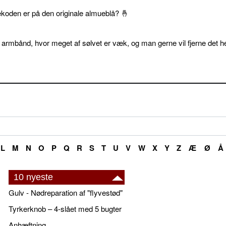
ekoden er på den originale almueblå? 🤞
 armbånd, hvor meget af sølvet er væk, og man gerne vil fjerne det he
L
M
N
O
P
Q
R
S
T
U
V
W
X
Y
Z
Æ
Ø
Å
10 nyeste
Gulv - Nødreparation af "flyvestød"
Tyrkerknob – 4-slået med 5 bugter
Anhæftning