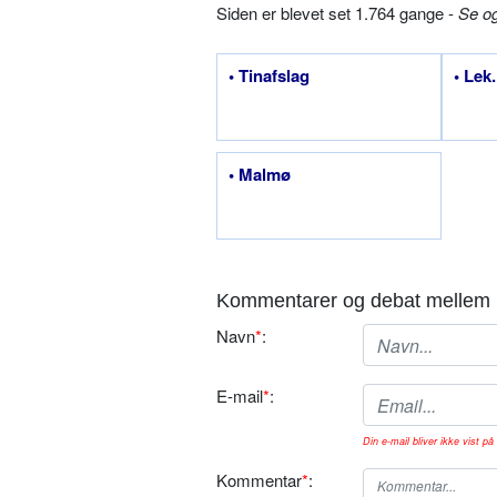
Siden er blevet set 1.764 gange -
Se o
• Tinafslag
• Lek.
• Malmø
Kommentarer og debat mellem 
Navn
*
:
E-mail
*
:
Din e-mail bliver ikke vist på 
Kommentar
*
: