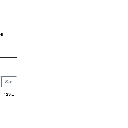
lt.
123...