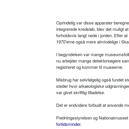
Oprindelig var disse apparater beregn
integrerede kredsløb, blev det muligt a
forholdsvis langt nede i jorden. Efter a
1970'erne også mere almindelige i Ska
I begyndelsen var mange museumsfolk i
nu arbejder mange detektorsøgere samm
registreret og kommer til museerne.
Misbrug har selvfølgelig også fundet st
steder hvor arkæologiske udgravninger f
var givet skriftlig tilladelse.
Det er endvidere forbudt at anvende me
Fredningsstyrelsen og Nationalmuseet i
fortidsminder
.