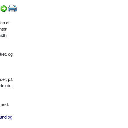
en af
nter
dt i
ret, og
der, på
dre der
rmed.
fund og