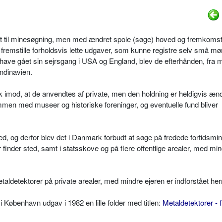
et til minesøgning, men med ændret spole (søge) hoved og fremkomst
t fremstille forholdsvis lette udgaver, som kunne registre selv små mø
t have gået sin sejrsgang i USA og England, blev de efterhånden, fra mi
ndinavien.
mod, at de anvendtes af private, men den holdning er heldigvis ænd
en med museer og historiske foreninger, og eventuelle fund bliver
ed, og derfor blev det i Danmark forbudt at søge på fredede fortidsmin
inder sted, samt i statsskove og på flere offentlige arealer, med min
taldetektorer på private arealer, med mindre ejeren er indforstået he
 København udgav i 1982 en lille folder med titlen:
Metaldetektorer - 