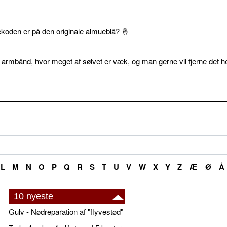
ekoden er på den originale almueblå? 🤞
 armbånd, hvor meget af sølvet er væk, og man gerne vil fjerne det he
L
M
N
O
P
Q
R
S
T
U
V
W
X
Y
Z
Æ
Ø
Å
10 nyeste
Gulv - Nødreparation af "flyvestød"