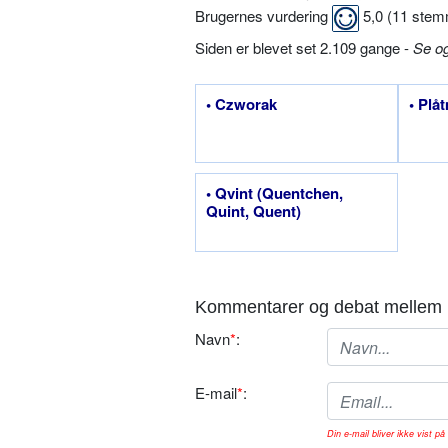
Brugernes vurdering
5,0
(
11
stem
Siden er blevet set 2.109 gange -
Se o
• Czworak
• Plå
• Qvint (Quentchen,
Quint, Quent)
Kommentarer og debat mellem 
Navn
*
:
E-mail
*
:
Din e-mail bliver ikke vist på 