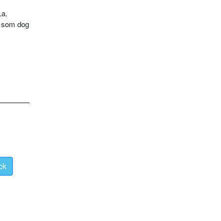
.a.
e, som dog
ck