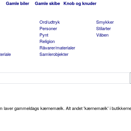
Gamle biler
Gamle skibe
Knob og knuder
Ord/udtryk
Smykker
Personer
Stilarter
Pynt
Våben
Religion
Råvarer/materialer
eriale
Samlerobjekter
som laver gammeldags kærnemælk. Alt andet 'kærnemælk' i butikkerne