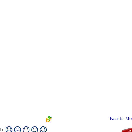
Næste: Met
ide