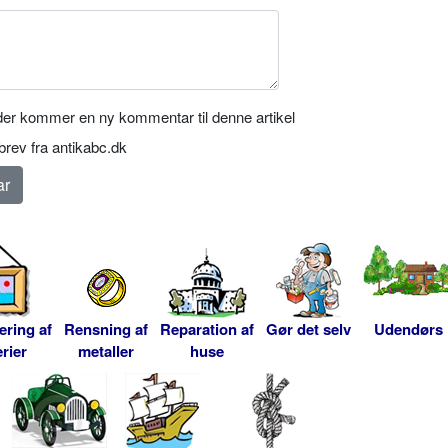
er kommer en ny kommentar til denne artikel
rev fra antikabc.dk
ering af
Rensning af
Reparation af
Gør det selv
Udendørs
rier
metaller
huse