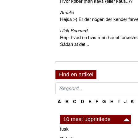
Hvor køber man kavs (eller kaus..)?
Amalie
Hejsa :-) Er der nogen der kender farv
Ulrik Bencard
Hej - hvad nu hvis man har et forsølvet
Sådan at det...
Find en artikel
A
B
C
D
E
F
G
H
I
J
K
10 mest udprintede
fusk