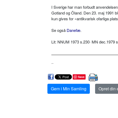
I Sverige har man forbudt anvendelsen a
Gotland og Öland. Den 23. maj 1991 blev
kun gives for »antikvarisk ofarliga plat
Se også
Danefæ
.
Lit: NNUM 1973 s.230· MN dec.1979 s.
..
Save
Gem i Min Samling
Opret din