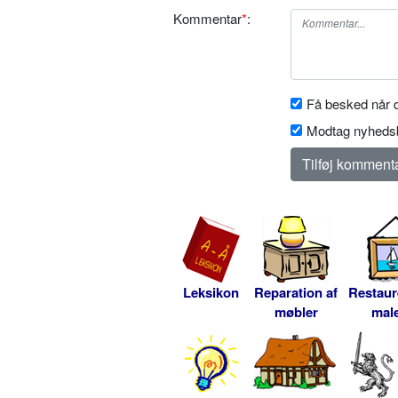
Kommentar
*
:
Få besked når d
Modtag nyhedsb
Leksikon
Reparation af
Restaur
møbler
male