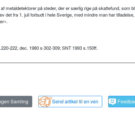
f metaldetektorer på steder, der er særlig rige på skattefund, som bl
 det fra 1. juli forbudt i hele Sverige, med mindre man har tilladels
ser«.
220-222, dec. 1980 s·302-309; SNT 1993 s.150ff.
 egen Samling
Send artikel til en ven
Feedba