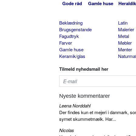
Gode råd
Gamle huse
Heraldik
Beklædning
Latin
Brugsgenstande
Malerier
Fagudtryk
Metal
Farver
Møbler
Gamle huse
Mønter
Keramik/glas
Naturmat
Tilmeld nyhedsmail her
Nyeste kommentarer
Leena Norddahl
Der findes kun et mejeri i danmark, 
syrnet skummetmælk. Har...
Nicolas