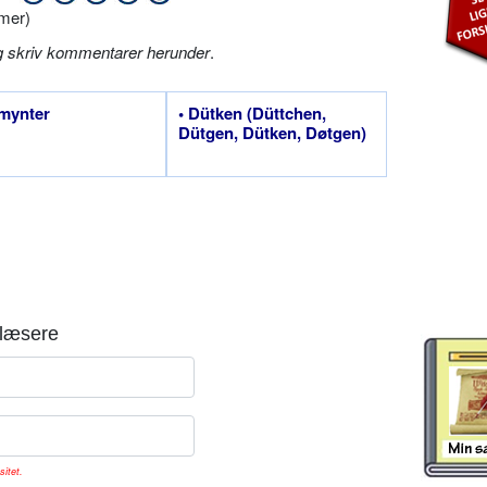
mer)
g skriv kommentarer herunder
.
tmynter
• Dütken (Düttchen,
Dütgen, Dütken, Døtgen)
læsere
sitet.