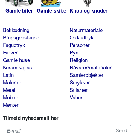
Gamle biler
Gamle skibe
Knob og knuder
Beklædning
Naturmateriale
Brugsgenstande
Ord/udtryk
Fagudtryk
Personer
Farver
Pynt
Gamle huse
Religion
Keramik/glas
Råvarer/materialer
Latin
Samlerobjekter
Malerier
Smykker
Metal
Stilarter
Møbler
Våben
Mønter
Tilmeld nyhedsmail her