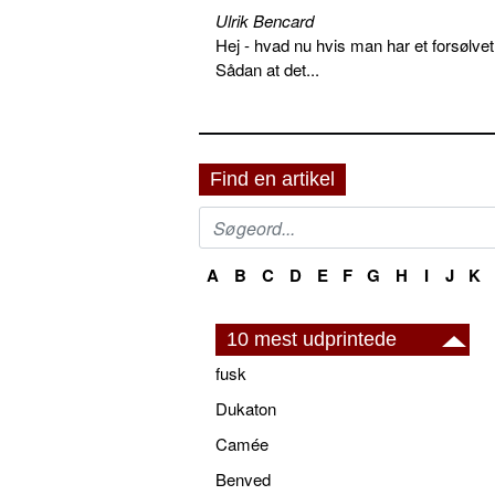
Ulrik Bencard
Hej - hvad nu hvis man har et forsølvet
Sådan at det...
Find en artikel
A
B
C
D
E
F
G
H
I
J
K
10 mest udprintede
fusk
Dukaton
Camée
Benved