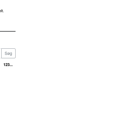
lt.
123...