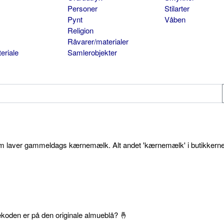
Personer
Stilarter
Pynt
Våben
Religion
Råvarer/materialer
eriale
Samlerobjekter
som laver gammeldags kærnemælk. Alt andet 'kærnemælk' i butikkerne
ekoden er på den originale almueblå? 🤞