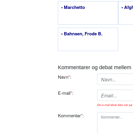
• Marchetto
• Afg
• Bahnsen, Frode B.
Kommentarer og debat mellem 
Navn
*
:
E-mail
*
:
Din e-mail bliver ikke vist på 
Kommentar
*
: