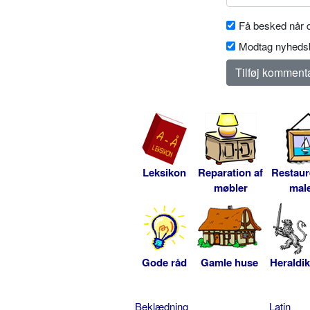
Få besked når d
Modtag nyhedsb
Leksikon
Reparation af
Restaur
møbler
male
Gode råd
Gamle huse
Heraldik
Beklædning
Latin