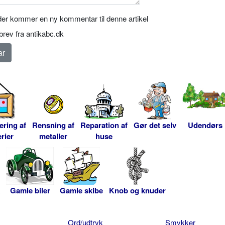
er kommer en ny kommentar til denne artikel
rev fra antikabc.dk
ering af
Rensning af
Reparation af
Gør det selv
Udendørs
rier
metaller
huse
Gamle biler
Gamle skibe
Knob og knuder
Ord/udtryk
Smykker