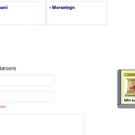
hani
• Morsetegn
læsere
sitet.