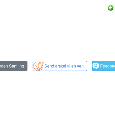
 egen Samling
Send artikel til en ven
Feedba