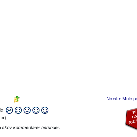
Næste: Mule 
ide
er)
g skriv kommentarer herunder
.