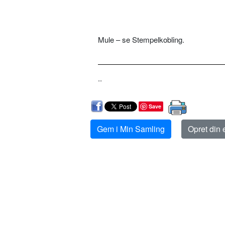
Mule – se Stempelkobling.
..
Save
Gem i Min Samling
Opret din