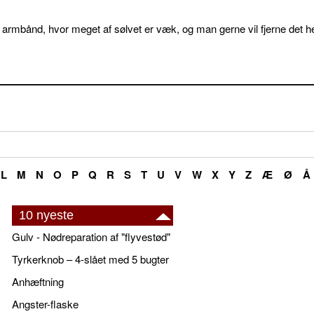
 armbånd, hvor meget af sølvet er væk, og man gerne vil fjerne det he
L
M
N
O
P
Q
R
S
T
U
V
W
X
Y
Z
Æ
Ø
Å
10 nyeste
Gulv - Nødreparation af "flyvestød"
Tyrkerknob – 4-slået med 5 bugter
Anhæftning
Angster-flaske