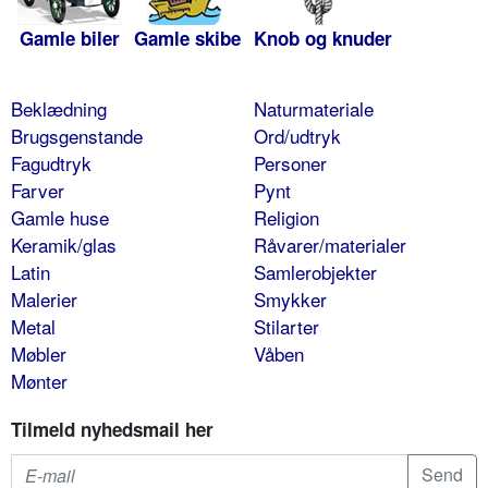
Gamle biler
Gamle skibe
Knob og knuder
Beklædning
Naturmateriale
Brugsgenstande
Ord/udtryk
Fagudtryk
Personer
Farver
Pynt
Gamle huse
Religion
Keramik/glas
Råvarer/materialer
Latin
Samlerobjekter
Malerier
Smykker
Metal
Stilarter
Møbler
Våben
Mønter
Tilmeld nyhedsmail her