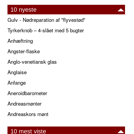
10 nyeste
Gulv - Nødreparation af "flyvestød"
Tyrkerknob – 4-slået med 5 bugter
Anhæftning
Angster-flaske
Anglo-venetiansk glas
Anglaise
Anfange
Aneroidbarometer
Andreasmønter
Andreaskors mønt
10 mest viste