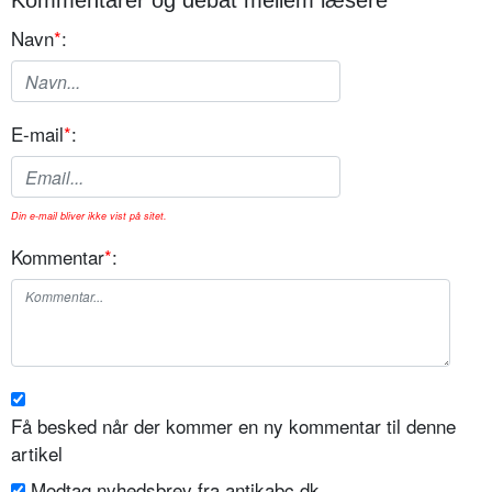
Kommentarer og debat mellem læsere
Navn
*
:
E-mail
*
:
Din e-mail bliver ikke vist på sitet.
Kommentar
*
:
Få besked når der kommer en ny kommentar til denne
artikel
Modtag nyhedsbrev fra antikabc.dk