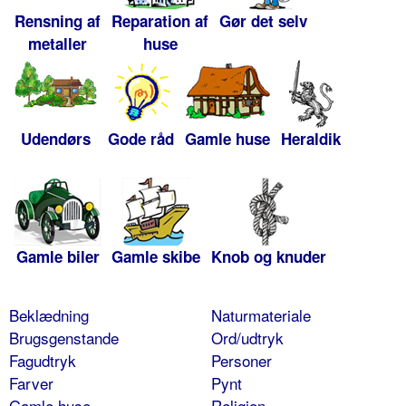
Rensning af
Reparation af
Gør det selv
metaller
huse
Udendørs
Gode råd
Gamle huse
Heraldik
Gamle biler
Gamle skibe
Knob og knuder
Beklædning
Naturmateriale
Brugsgenstande
Ord/udtryk
Fagudtryk
Personer
Farver
Pynt
Gamle huse
Religion