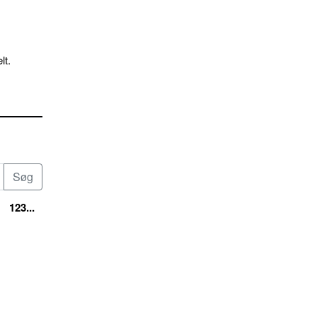
lt.
123...