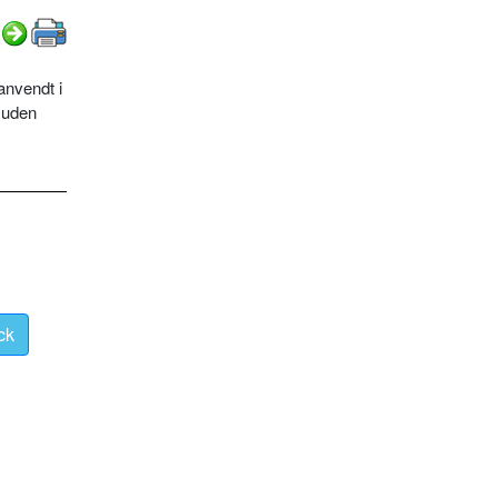
anvendt i
suden
ck