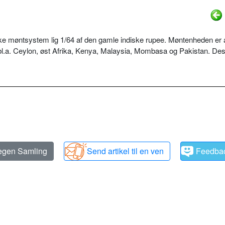
iske møntsystem lig 1/64 af den gamle indiske rupee. Møntenheden er 
bl.a. Ceylon, øst Afrika, Kenya, Malaysia, Mombasa og Pakistan. De
 egen Samling
Send artikel til en ven
Feedba