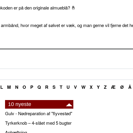
ekoden er på den originale almueblå? 🤞
 armbånd, hvor meget af sølvet er væk, og man gerne vil fjerne det he
L
M
N
O
P
Q
R
S
T
U
V
W
X
Y
Z
Æ
Ø
Å
10 nyeste
Gulv - Nødreparation af "flyvestød"
Tyrkerknob – 4-slået med 5 bugter
Anhæftning