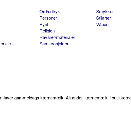
Ord/udtryk
Smykker
Personer
Stilarter
Pynt
Våben
Religion
Råvarer/materialer
eriale
Samlerobjekter
som laver gammeldags kærnemælk. Alt andet 'kærnemælk' i butikkerne