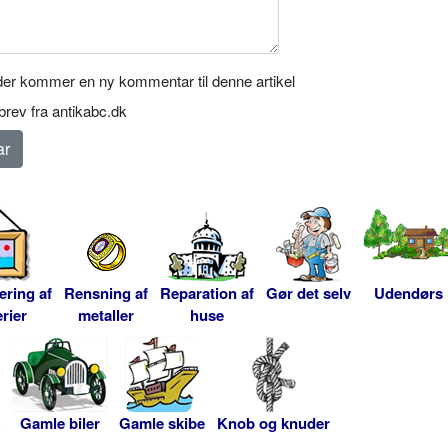
er kommer en ny kommentar til denne artikel
rev fra antikabc.dk
ering af
Rensning af
Reparation af
Gør det selv
Udendørs
rier
metaller
huse
Gamle biler
Gamle skibe
Knob og knuder