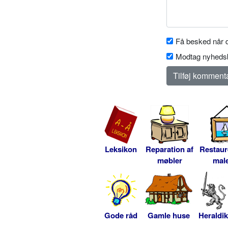
Få besked når d
Modtag nyhedsb
Leksikon
Reparation af
Restaur
møbler
male
Gode råd
Gamle huse
Heraldik