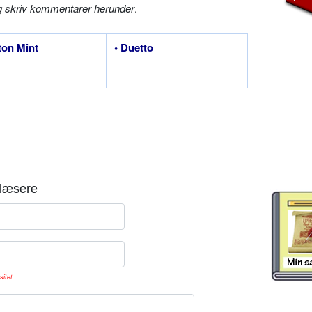
g skriv kommentarer herunder
.
ton Mint
• Duetto
læsere
sitet.