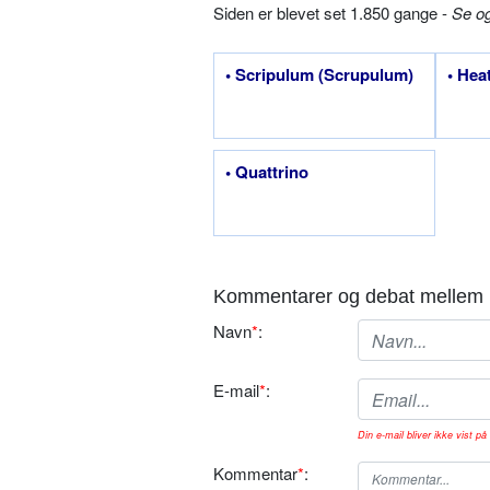
Siden er blevet set 1.850 gange -
Se o
• Scripulum (Scrupulum)
• Hea
• Quattrino
Kommentarer og debat mellem 
Navn
*
:
E-mail
*
:
Din e-mail bliver ikke vist på 
Kommentar
*
: