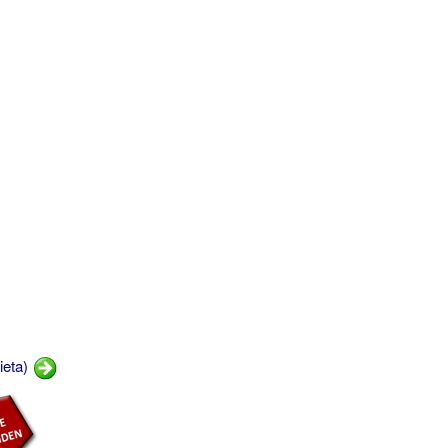
ieta)