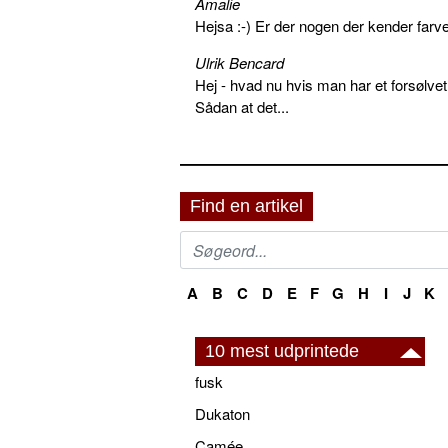
Amalie
Hejsa :-) Er der nogen der kender farv
Ulrik Bencard
Hej - hvad nu hvis man har et forsølvet
Sådan at det...
Find en artikel
A
B
C
D
E
F
G
H
I
J
K
10 mest udprintede
fusk
Dukaton
Camée