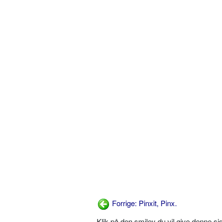
Forrige: Pinxit, Pinx.
Klik på den smiley du vil give denne s