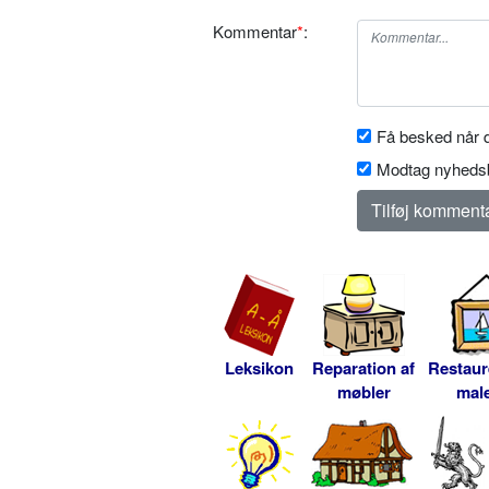
Kommentar
*
:
Få besked når d
Modtag nyhedsb
Leksikon
Reparation af
Restaur
møbler
male