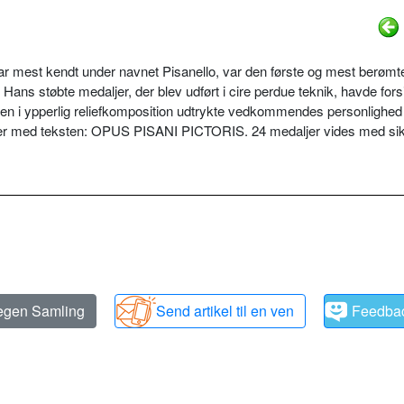
ar mest kendt under navnet Pisanello, var den første og mest berømt
Hans støbte medaljer, der blev udført i cire perdue teknik, havde for
den i ypperlig reliefkomposition udtrykte vedkommendes personlighed
ljer med teksten: OPUS PISANI PICTORIS. 24 medaljer vides med si
 egen Samling
Send artikel til en ven
Feedba