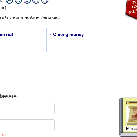
er)
g skriv kommentarer herunder
.
ni rial
• Chieng money
læsere
sitet.