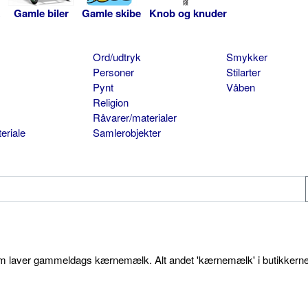
Gamle biler
Gamle skibe
Knob og knuder
Ord/udtryk
Smykker
Personer
Stilarter
Pynt
Våben
Religion
Råvarer/materialer
eriale
Samlerobjekter
som laver gammeldags kærnemælk. Alt andet 'kærnemælk' i butikkerne