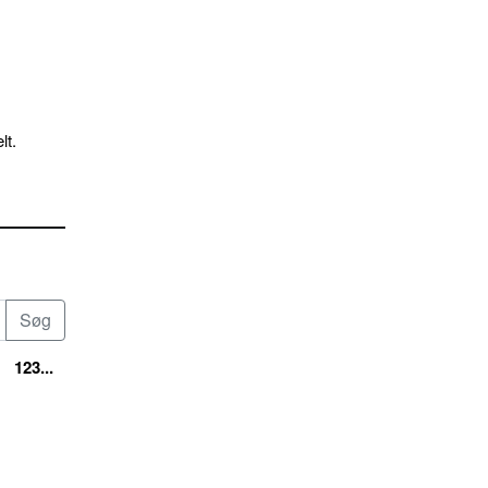
lt.
123...