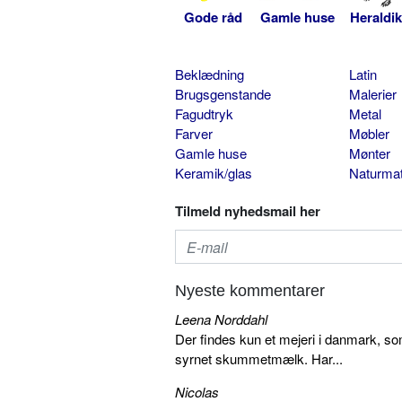
Gode råd
Gamle huse
Heraldik
Beklædning
Latin
Brugsgenstande
Malerier
Fagudtryk
Metal
Farver
Møbler
Gamle huse
Mønter
Keramik/glas
Naturmat
Tilmeld nyhedsmail her
Nyeste kommentarer
Leena Norddahl
Der findes kun et mejeri i danmark, 
syrnet skummetmælk. Har...
Nicolas