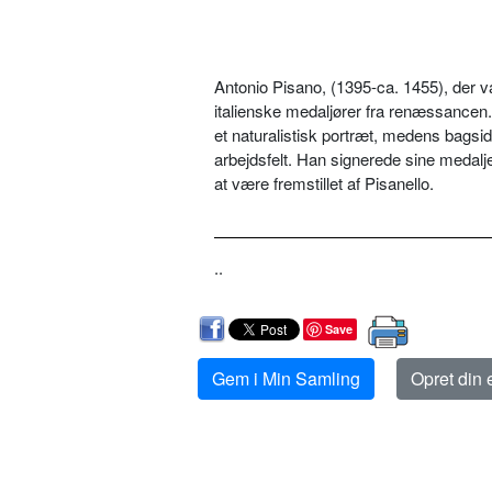
Antonio Pisano, (1395-ca.
1455), der v
italienske medaljører fra renæssancen. 
et naturalistisk portræt, medens bagsi
arbejdsfelt. Han signerede sine meda
at være fremstillet af Pisanello.
..
Save
Gem i Min Samling
Opret din