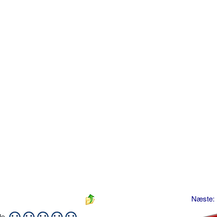
Næste:
ide