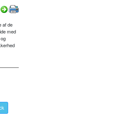
e af de
side med
 og
kkerhed
ck