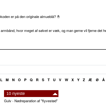
ekoden er på den originale almueblå? 🤞
 armbånd, hvor meget af sølvet er væk, og man gerne vil fjerne det he
L
M
N
O
P
Q
R
S
T
U
V
W
X
Y
Z
Æ
Ø
Å
10 nyeste
Gulv - Nødreparation af "flyvestød"