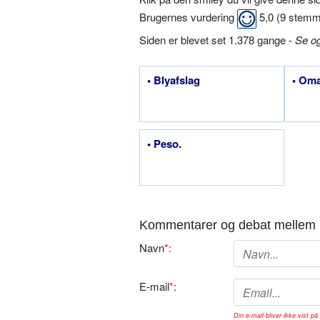
Brugernes vurdering
5,0
(
9
stemm
Siden er blevet set 1.378 gange -
Se o
• Blyafslag
• Oma
• Peso.
Kommentarer og debat mellem 
Navn
*
:
E-mail
*
:
Din e-mail bliver ikke vist på 