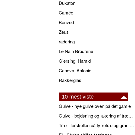
Dukaton
Camée
Benved
Zeus
radering
Le Nain Brødrene
Giersing, Harald
Canova, Antonio
Rakkerglas
10 mest viste
Gulve - nye gulve oven på det gamle
Gulve - bejdsning og lakering af trægulve
Træ - forskellen på fyrretræ og grantræ
El - Sådan skilles fatningen