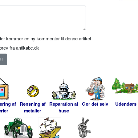
er kommer en ny kommentar til denne artikel
rev fra antikabc.dk
ering af
Rensning af
Reparation af
Gør det selv
Udendørs
rier
metaller
huse