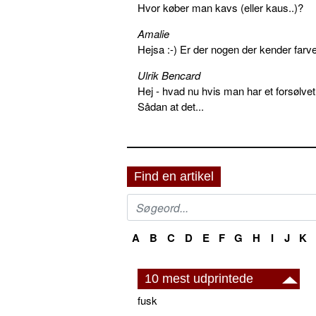
Hvor køber man kavs (eller kaus..)?
Amalie
Hejsa :-) Er der nogen der kender farv
Ulrik Bencard
Hej - hvad nu hvis man har et forsølvet
Sådan at det...
Find en artikel
A
B
C
D
E
F
G
H
I
J
K
10 mest udprintede
fusk