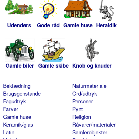
Udendørs
Gode råd
Gamle huse
Heraldik
Gamle biler
Gamle skibe
Knob og knuder
Beklædning
Naturmateriale
Brugsgenstande
Ord/udtryk
Fagudtryk
Personer
Farver
Pynt
Gamle huse
Religion
Keramik/glas
Råvarer/materialer
Latin
Samlerobjekter