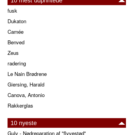
10 mest udprintede
fusk
Dukaton
Camée
Benved
Zeus
radering
Le Nain Brødrene
Giersing, Harald
Canova, Antonio
Rakkerglas
10 nyeste
Gulv - Nødreparation af "flyvestød"