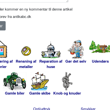
er kommer en ny kommentar til denne artikel
rev fra antikabc.dk
ering af
Rensning af
Reparation af
Gør det selv
Udendørs
rier
metaller
huse
Gamle biler
Gamle skibe
Knob og knuder
Ord/udtryk
Smykker