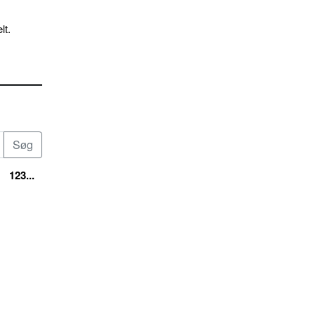
lt.
123...