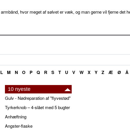
 armbånd, hvor meget af sølvet er væk, og man gerne vil fjerne det he
L
M
N
O
P
Q
R
S
T
U
V
W
X
Y
Z
Æ
Ø
Å
10 nyeste
Gulv - Nødreparation af "flyvestød"
Tyrkerknob – 4-slået med 5 bugter
Anhæftning
Angster-flaske