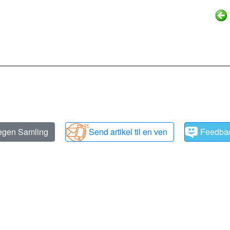
 egen Samling
Send artikel til en ven
Feedba