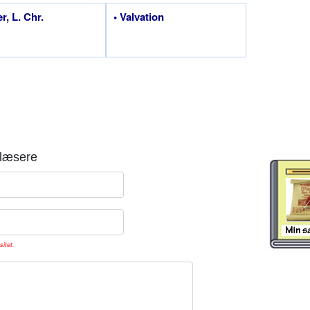
r, L. Chr.
• Valvation
læsere
sitet.