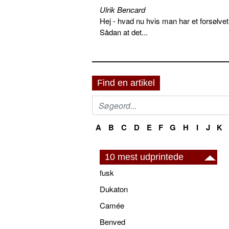
Ulrik Bencard
Hej - hvad nu hvis man har et forsølvet
Sådan at det...
Find en artikel
A
B
C
D
E
F
G
H
I
J
K
10 mest udprintede
fusk
Dukaton
Camée
Benved