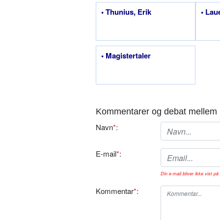
• Thunius, Erik
• Laue
• Magistertaler
Kommentarer og debat mellem 
Navn
*
:
E-mail
*
:
Din e-mail bliver ikke vist på 
Kommentar
*
: