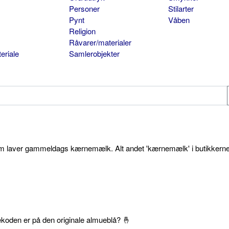
Personer
Stilarter
Pynt
Våben
Religion
Råvarer/materialer
eriale
Samlerobjekter
som laver gammeldags kærnemælk. Alt andet 'kærnemælk' i butikkerne
ekoden er på den originale almueblå? 🤞