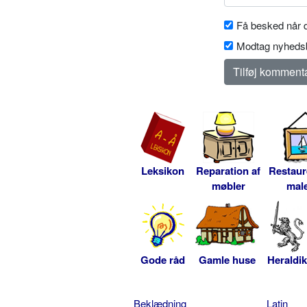
Få besked når d
Modtag nyhedsb
Leksikon
Reparation af
Restaur
møbler
male
Gode råd
Gamle huse
Heraldik
Beklædning
Latin