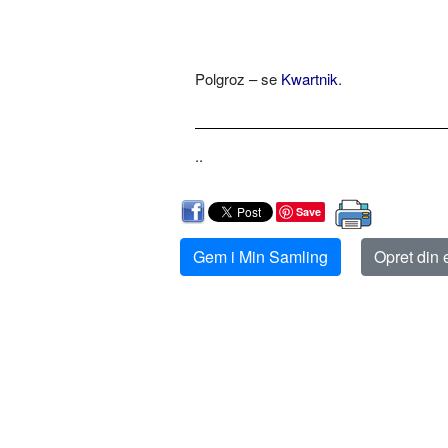
Polgroz – se
Kwartnik
.
..
Save
Gem i Min Samling
Opret din