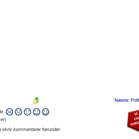
Næste: Poli
ide
er)
g skriv kommentarer herunder
.