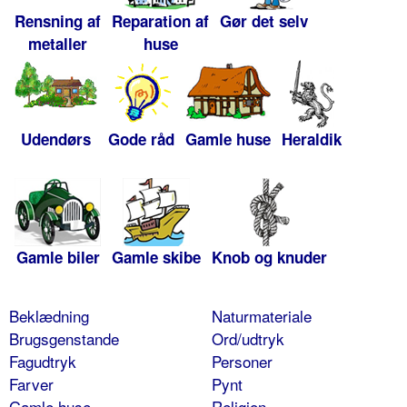
Rensning af
Reparation af
Gør det selv
metaller
huse
Udendørs
Gode råd
Gamle huse
Heraldik
Gamle biler
Gamle skibe
Knob og knuder
Beklædning
Naturmateriale
Brugsgenstande
Ord/udtryk
Fagudtryk
Personer
Farver
Pynt
Gamle huse
Religion