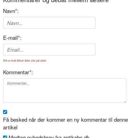
Kommentarer og debat mellem læsere
Navn
*
:
E-mail
*
:
Din e-mail bliver ikke vist på sitet.
Kommentar
*
:
Få besked når der kommer en ny kommentar til denne
artikel
Modtag nyhedsbrev fra antikabc.dk