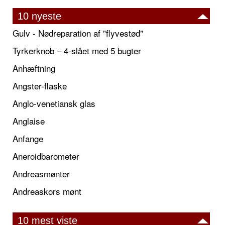
10 nyeste
Gulv - Nødreparation af "flyvestød"
Tyrkerknob – 4-slået med 5 bugter
Anhæftning
Angster-flaske
Anglo-venetiansk glas
Anglaise
Anfange
Aneroidbarometer
Andreasmønter
Andreaskors mønt
10 mest viste