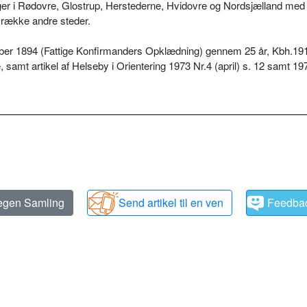
nger i Rødovre, Glostrup, Herstederne, Hvidovre og Nordsjælland med
 række andre steder.
ember 1894 (Fattige Konfirmanders Opklædning) gennem 25 år, Kbh.19
amt artikel af Helseby i Orientering 1973 Nr.4 (april) s. 12 samt 19
 egen Samling
Send artikel til en ven
Feedba