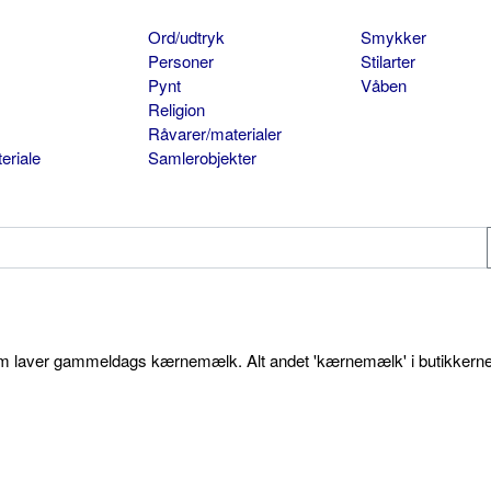
Ord/udtryk
Smykker
Personer
Stilarter
Pynt
Våben
Religion
Råvarer/materialer
eriale
Samlerobjekter
som laver gammeldags kærnemælk. Alt andet 'kærnemælk' i butikkerne