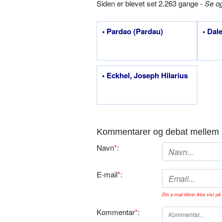
Siden er blevet set 2.263 gange -
Se o
• Pardao (Pardau)
• Dal
• Eckhel, Joseph Hilarius
Kommentarer og debat mellem 
Navn
*
:
E-mail
*
:
Din e-mail bliver ikke vist på 
Kommentar
*
: