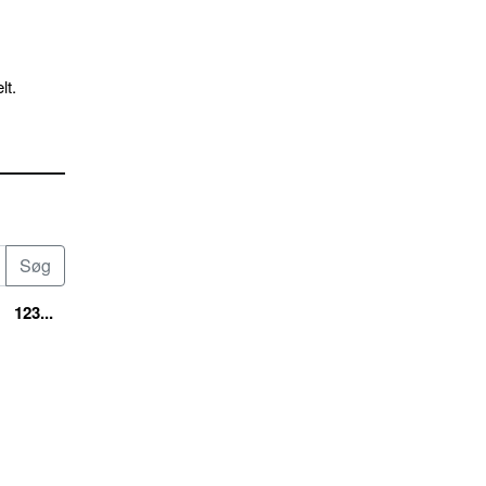
lt.
123...