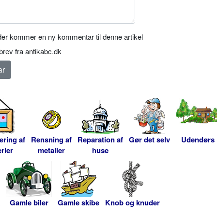
er kommer en ny kommentar til denne artikel
rev fra antikabc.dk
ering af
Rensning af
Reparation af
Gør det selv
Udendørs
rier
metaller
huse
Gamle biler
Gamle skibe
Knob og knuder