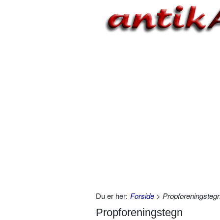
Du er her:
Forside
> Propforeningsteg
Propforeningstegn