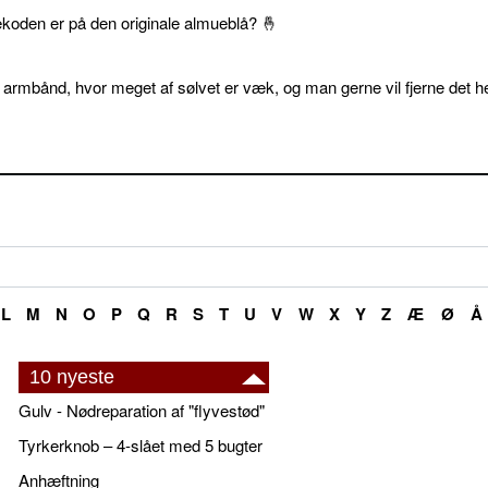
ekoden er på den originale almueblå? 🤞
 armbånd, hvor meget af sølvet er væk, og man gerne vil fjerne det he
L
M
N
O
P
Q
R
S
T
U
V
W
X
Y
Z
Æ
Ø
Å
10 nyeste
Gulv - Nødreparation af "flyvestød"
Tyrkerknob – 4-slået med 5 bugter
Anhæftning