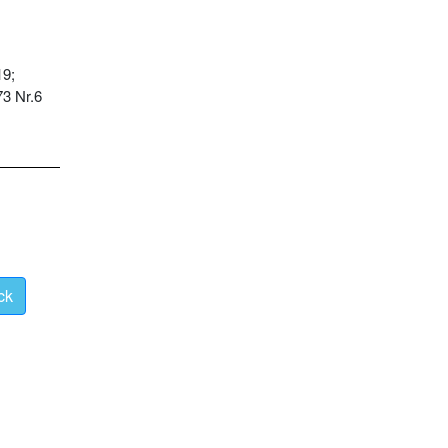
19;
73 Nr.6
ck