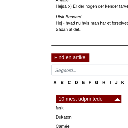
Hejsa :-) Er der nogen der kender farv
Ulrik Bencard
Hej - hvad nu hvis man har et forsølvet
Sådan at det...
Find en artikel
A
B
C
D
E
F
G
H
I
J
K
10 mest udprintede
fusk
Dukaton
Camée