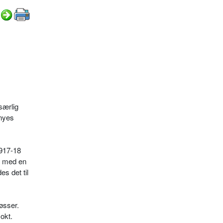
 særlig
rnyes
1917-18
ig med en
s det til
øsser.
okt.