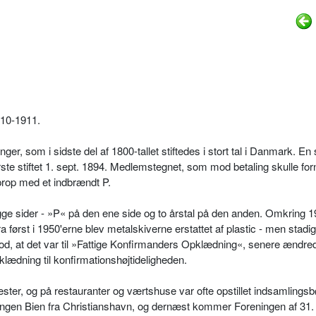
910-1911.
ger, som i sidste del af 1800-tallet stiftedes i stort tal i Danmark. En
rste stiftet 1. sept. 1894. Medlemstegnet, som mod betaling skulle fo
kprop med et indbrændt P.
e sider - »P« på den ene side og to årstal på den anden. Omkring 
 fra først i 1950'erne blev metalskiverne erstattet af plastic - men stad
d, at det var til »Fattige Konfirmanders Opklædning«, senere ændrede
ædning til konfirmationshøjtideligheden.
er, og på restauranter og værtshuse var ofte opstillet indsamlingsb
ningen Bien fra Christianshavn, og dernæst kommer Foreningen af 31. 