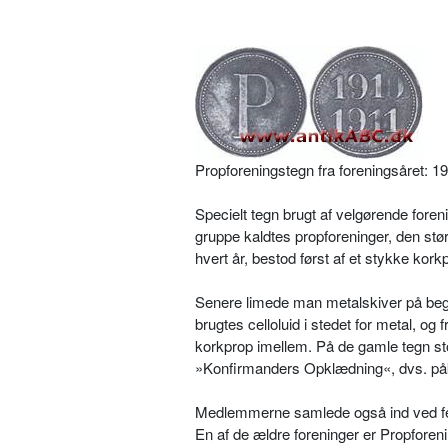
Propforeningstegn fra foreningsåret: 1
Specielt tegn brugt af velgørende forenin
gruppe kaldtes propforeninger, den stø
hvert år, bestod først af et stykke kor
Senere limede man metalskiver på begg
brugtes celloluid i stedet for metal, og
korkprop imellem. På de gamle tegn sto
»Konfirmanders Opklædning«, dvs. påkl
Medlemmerne samlede også ind ved fest
En af de ældre foreninger er Propfore