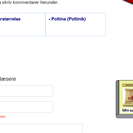
g skriv kommentarer herunder
.
erstørrelse
• Poltina (Poltinik)
læsere
sitet.