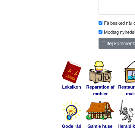
Få besked når d
Modtag nyhedsb
Leksikon
Reparation af
Restaur
møbler
male
Gode råd
Gamle huse
Heraldik