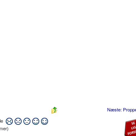
Næste: Prop
ide
mer)