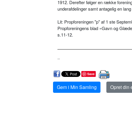
1912. Derefter følger en række foreni
underafdelinger samt antagelig en lang
Lit: Propforeningen "p" af 1 ste Sept
Propforeningens blad »Gavn og Glæde, s
s.11-12.
..
Save
Gem i Min Samling
Opret din