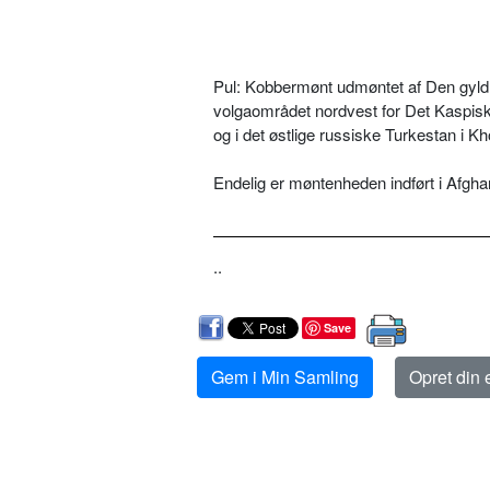
Pul: Kobbermønt udmøntet af Den gyldne
volgaområdet nordvest for Det Kaspiske
og i det østlige russiske Turkestan i Kh
Endelig er møntenheden indført i Afgha
..
Save
Gem i Min Samling
Opret din