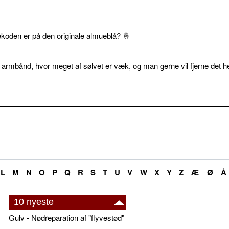
ekoden er på den originale almueblå? 🤞
 armbånd, hvor meget af sølvet er væk, og man gerne vil fjerne det he
L
M
N
O
P
Q
R
S
T
U
V
W
X
Y
Z
Æ
Ø
Å
10 nyeste
Gulv - Nødreparation af "flyvestød"