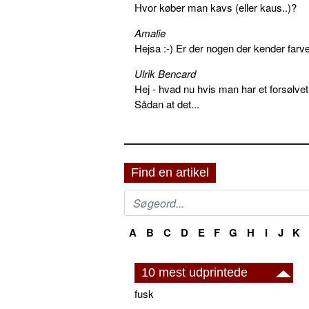
Hvor køber man kavs (eller kaus..)?
Amalie
Hejsa :-) Er der nogen der kender farv
Ulrik Bencard
Hej - hvad nu hvis man har et forsølvet
Sådan at det...
Find en artikel
A
B
C
D
E
F
G
H
I
J
K
10 mest udprintede
fusk