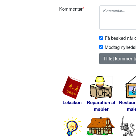
Kommentar
*
:
Få besked når d
Modtag nyhedsb
Leksikon
Reparation af
Restaur
møbler
male