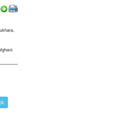
Bukhara,
fghani.
ck