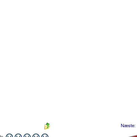
Næste:
ide