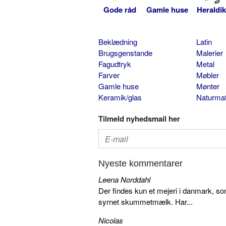
Gode råd
Gamle huse
Heraldik
Beklædning
Latin
Brugsgenstande
Malerier
Fagudtryk
Metal
Farver
Møbler
Gamle huse
Mønter
Keramik/glas
Naturmat
Tilmeld nyhedsmail her
Nyeste kommentarer
Leena Norddahl
Der findes kun et mejeri i danmark, 
syrnet skummetmælk. Har...
Nicolas