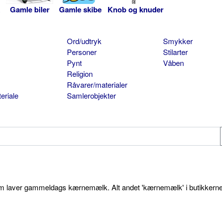
Gamle biler
Gamle skibe
Knob og knuder
Ord/udtryk
Smykker
Personer
Stilarter
Pynt
Våben
Religion
Råvarer/materialer
eriale
Samlerobjekter
som laver gammeldags kærnemælk. Alt andet 'kærnemælk' i butikkerne