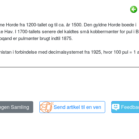
 Horde fra 1200-tallet og til ca. år 1500. Den gyldne Horde boede i
 Hav. I 1700-tallets senere del kaldtes små kobbermønter for pul i 
oqand er pulmønter brugt indtil 1875.
nistan i forbindelse med decimalsystemet fra 1925, hvor 100 pul = 1 a
 egen Samling
Send artikel til en ven
Feedba