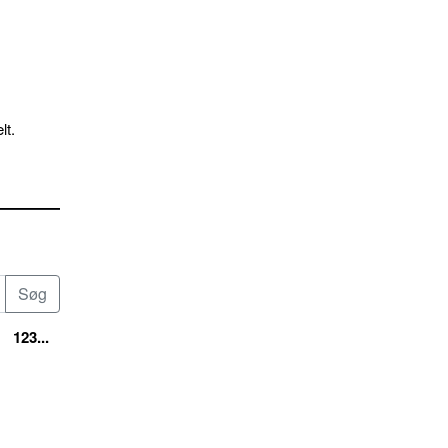
lt.
123...