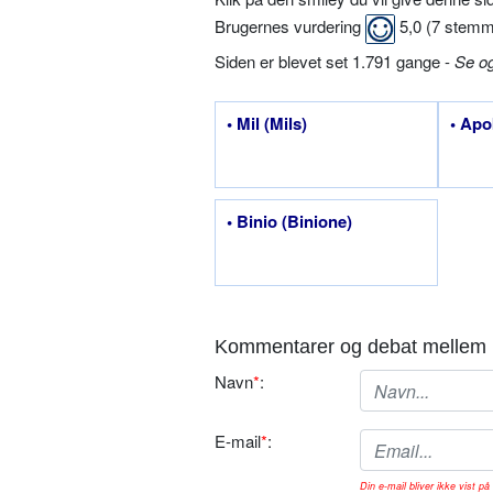
Brugernes vurdering
5,0
(
7
stemm
Siden er blevet set 1.791 gange -
Se o
• Mil (Mils)
• Apo
• Binio (Binione)
Kommentarer og debat mellem 
Navn
*
:
E-mail
*
:
Din e-mail bliver ikke vist på 