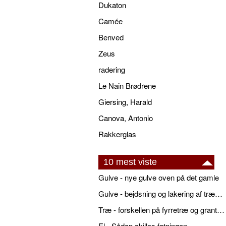
Dukaton
Camée
Benved
Zeus
radering
Le Nain Brødrene
Giersing, Harald
Canova, Antonio
Rakkerglas
10 mest viste
Gulve - nye gulve oven på det gamle
Gulve - bejdsning og lakering af trægulve
Træ - forskellen på fyrretræ og grantræ
El - Sådan skilles fatningen