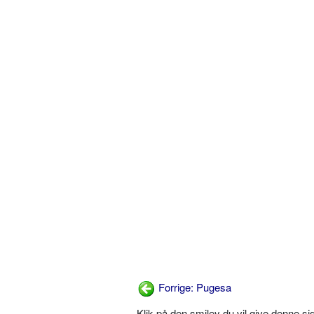
Forrige: Pugesa
Klik på den smiley du vil give denne s