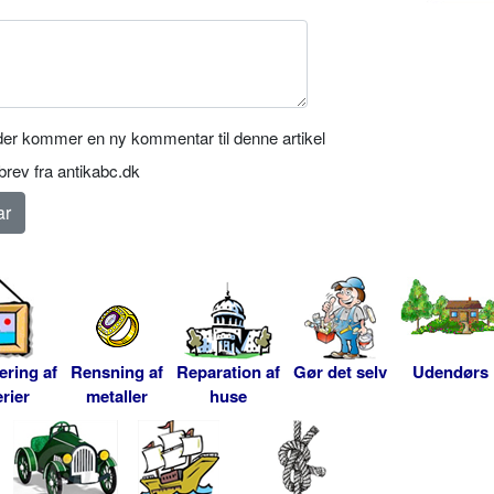
er kommer en ny kommentar til denne artikel
rev fra antikabc.dk
ering af
Rensning af
Reparation af
Gør det selv
Udendørs
rier
metaller
huse