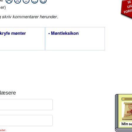
er)
g skriv kommentarer herunder
.
kryfe mønter
• Møntleksikon
læsere
sitet.