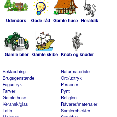
Udendørs
Gode råd
Gamle huse
Heraldik
Gamle biler
Gamle skibe
Knob og knuder
Beklædning
Naturmateriale
Brugsgenstande
Ord/udtryk
Fagudtryk
Personer
Farver
Pynt
Gamle huse
Religion
Keramik/glas
Råvarer/materialer
Latin
Samlerobjekter
Malerier
Smykker