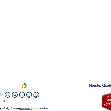
Næste: Quat
ide
er)
g skriv kommentarer herunder
.