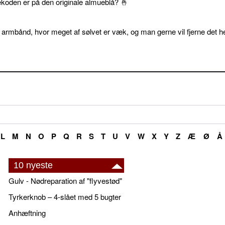
ekoden er på den originale almueblå? 🤞
 armbånd, hvor meget af sølvet er væk, og man gerne vil fjerne det he
L
M
N
O
P
Q
R
S
T
U
V
W
X
Y
Z
Æ
Ø
Å
10 nyeste
Gulv - Nødreparation af "flyvestød"
Tyrkerknob – 4-slået med 5 bugter
Anhæftning