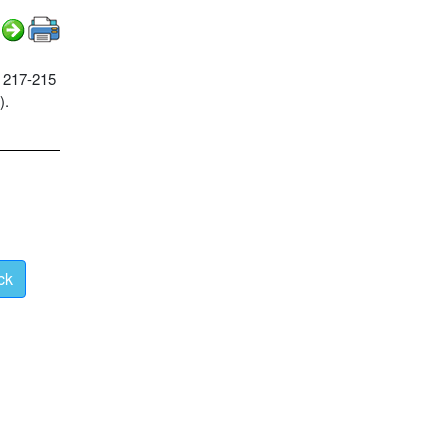
. 217-215
).
ck