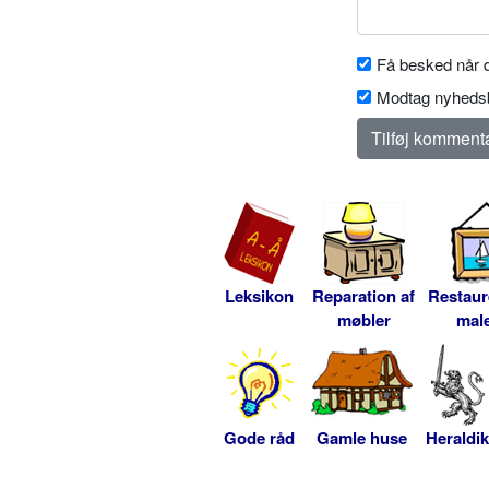
Få besked når d
Modtag nyhedsb
Leksikon
Reparation af
Restaur
møbler
male
Gode råd
Gamle huse
Heraldik