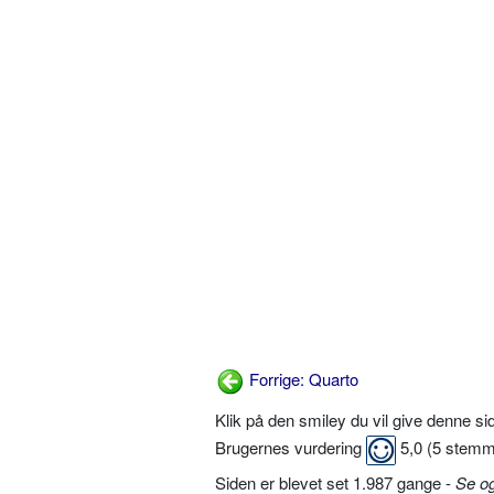
Forrige: Quarto
Klik på den smiley du vil give denne s
Brugernes vurdering
5,0
(
5
stemm
Siden er blevet set 1.987 gange -
Se o