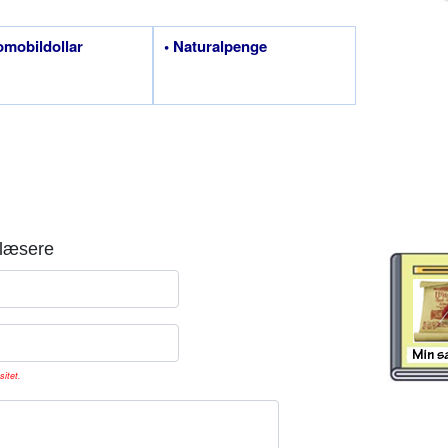
omobildollar
• Naturalpenge
læsere
sitet.