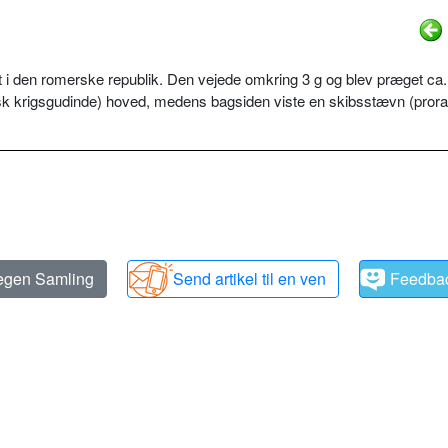
i den romerske republik. Den vejede omkring 3 g og blev præget ca
rsk krigsgudinde) hoved, medens bagsiden viste en skibsstævn (prora
 egen Samling
Send artikel til en ven
Feedba