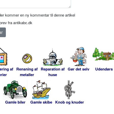
er kommer en ny kommentar til denne artikel
rev fra antikabc.dk
ering af
Rensning af
Reparation af
Gør det selv
Udendørs
rier
metaller
huse
Gamle biler
Gamle skibe
Knob og knuder