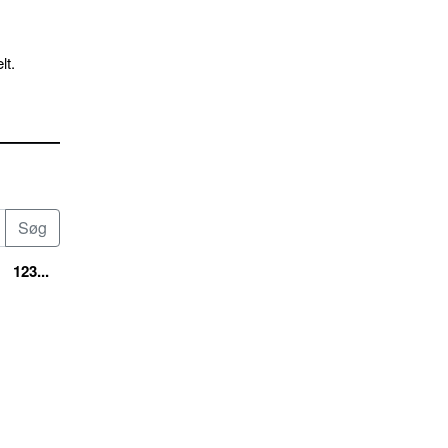
lt.
123...