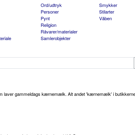
Ord/udtryk
Smykker
Personer
Stilarter
Pynt
Våben
Religion
Råvarer/materialer
eriale
Samlerobjekter
som laver gammeldags kærnemælk. Alt andet 'kærnemælk' i butikkerne