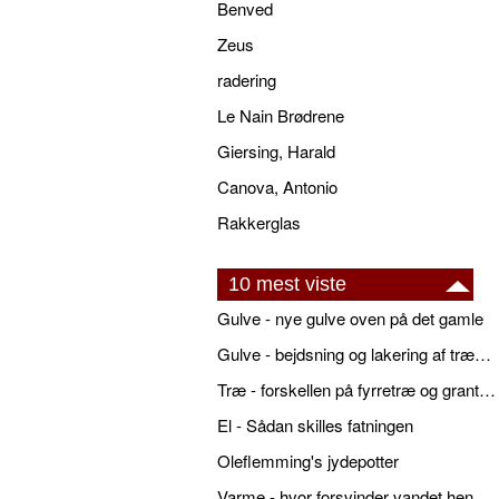
Benved
Zeus
radering
Le Nain Brødrene
Giersing, Harald
Canova, Antonio
Rakkerglas
10 mest viste
Gulve - nye gulve oven på det gamle
Gulve - bejdsning og lakering af trægulve
Træ - forskellen på fyrretræ og grantræ
El - Sådan skilles fatningen
Oleflemming's jydepotter
Varme - hvor forsvinder vandet hen