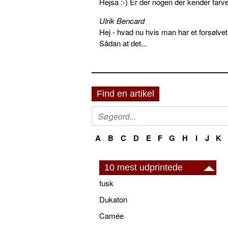
Hejsa :-) Er der nogen der kender farv
Ulrik Bencard
Hej - hvad nu hvis man har et forsølvet
Sådan at det...
Find en artikel
A
B
C
D
E
F
G
H
I
J
K
10 mest udprintede
fusk
Dukaton
Camée