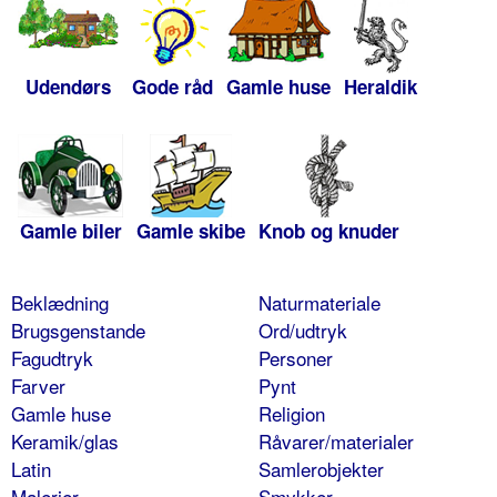
Udendørs
Gode råd
Gamle huse
Heraldik
Gamle biler
Gamle skibe
Knob og knuder
Beklædning
Naturmateriale
Brugsgenstande
Ord/udtryk
Fagudtryk
Personer
Farver
Pynt
Gamle huse
Religion
Keramik/glas
Råvarer/materialer
Latin
Samlerobjekter
Malerier
Smykker