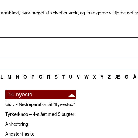
 armbånd, hvor meget af sølvet er væk, og man gerne vil fjerne det he
L
M
N
O
P
Q
R
S
T
U
V
W
X
Y
Z
Æ
Ø
Å
10 nyeste
Gulv - Nødreparation af "flyvestød"
Tyrkerknob – 4-slået med 5 bugter
Anhæftning
Angster-flaske