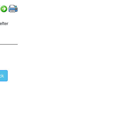
efter
ck