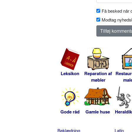
Få besked når d
Modtag nyhedsb
Leksikon
Reparation af
Restaur
møbler
male
Gode råd
Gamle huse
Heraldik
Beklædning
Latin