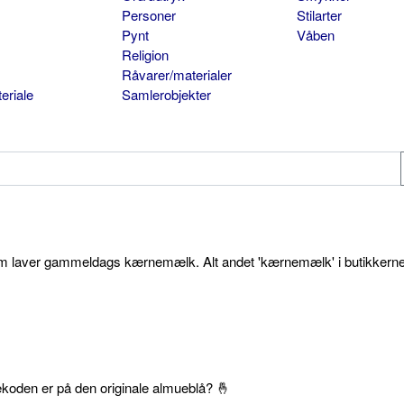
Personer
Stilarter
Pynt
Våben
Religion
Råvarer/materialer
eriale
Samlerobjekter
som laver gammeldags kærnemælk. Alt andet 'kærnemælk' i butikkerne
ekoden er på den originale almueblå? 🤞