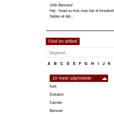
Ulrik Bencard
Hej - hvad nu hvis man har et forsølvet
Sådan at det...
Find en artikel
A
B
C
D
E
F
G
H
I
J
K
10 mest udprintede
fusk
Dukaton
Camée
Benved