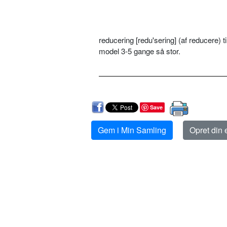
reducering [redu'sering] (af reducere) t
model 3-5 gange så stor.
Save
Gem i Min Samling
Opret din