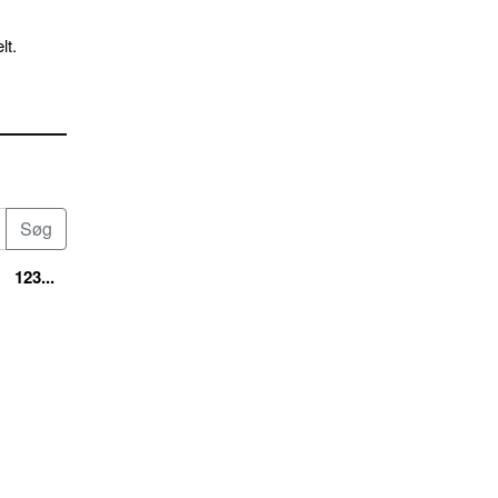
lt.
123...