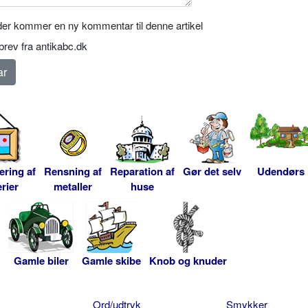
er kommer en ny kommentar til denne artikel
rev fra antikabc.dk
ering af
Rensning af
Reparation af
Gør det selv
Udendørs
rier
metaller
huse
Gamle biler
Gamle skibe
Knob og knuder
Ord/udtryk
Smykker