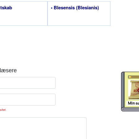
tskab
• Blesensis (Blesianis)
læsere
sitet.