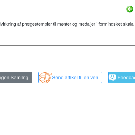
ilvirkning af prægestempler til mønter og medaljer i formindsket skala 
 egen Samling
Send artikel til en ven
Feedba