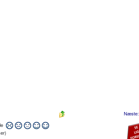
Næste:
ide
er)