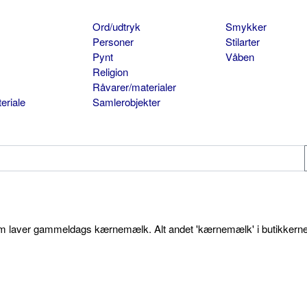
Ord/udtryk
Smykker
Personer
Stilarter
Pynt
Våben
Religion
Råvarer/materialer
eriale
Samlerobjekter
som laver gammeldags kærnemælk. Alt andet 'kærnemælk' i butikkerne