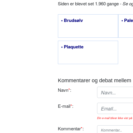
Siden er blevet set 1.960 gange -
Se o
• Brudsølv
• Pal
• Plaquette
Kommentarer og debat mellem 
Navn
*
:
E-mail
*
:
Din e-mail bliver ikke vist på 
Kommentar
*
: