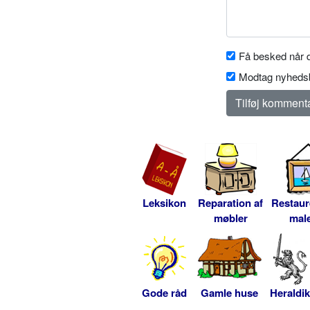
Få besked når d
Modtag nyhedsb
Leksikon
Reparation af
Restaur
møbler
male
Gode råd
Gamle huse
Heraldik