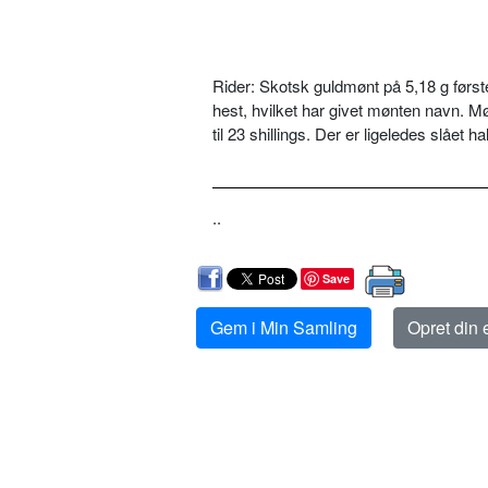
Rider: Skotsk guldmønt på 5,18 g først
hest, hvilket har givet mønten navn. 
til 23 shillings. Der er ligeledes slået
..
Save
Gem i Min Samling
Opret din