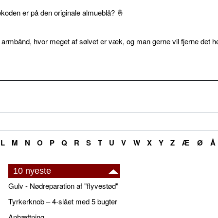
ekoden er på den originale almueblå? 🤞
 armbånd, hvor meget af sølvet er væk, og man gerne vil fjerne det he
L
M
N
O
P
Q
R
S
T
U
V
W
X
Y
Z
Æ
Ø
Å
10 nyeste
Gulv - Nødreparation af "flyvestød"
Tyrkerknob – 4-slået med 5 bugter
Anhæftning