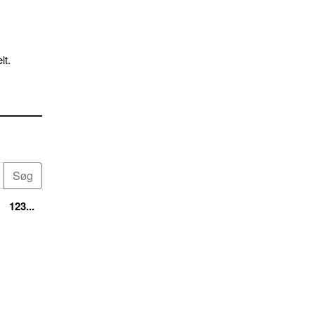
lt.
123...