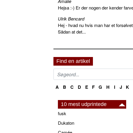
Amalie
Hejsa :-) Er der nogen der kender farv
Ulrik Bencard
Hej - hvad nu hvis man har et forsølvet
Sådan at det...
Find en artikel
A
B
C
D
E
F
G
H
I
J
K
10 mest udprintede
fusk
Dukaton
Camée