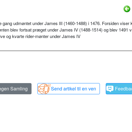
e gang udmøntet under James III (1460-1488) i 1476. Forsiden viser k
Mønten blev fortsat præget under James IV (1488-1514) og blev 1491 
 halve og kvarte rider-mønter under James IV
 egen Samling
Send artikel til en ven
Feedba