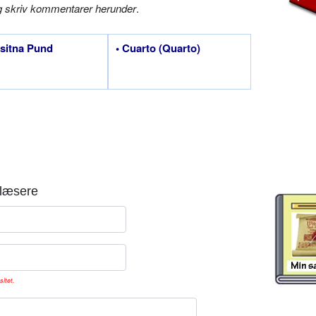
g skriv kommentarer herunder
.
esitna Pund
• Cuarto (Quarto)
læsere
sitet.