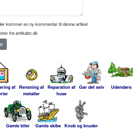
er kommer en ny kommentar til denne artikel
rev fra antikabc.dk
ering af
Rensning af
Reparation af
Gør det selv
Udendørs
rier
metaller
huse
Gamle biler
Gamle skibe
Knob og knuder