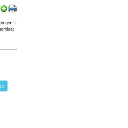
ongen til
værdisat
ck