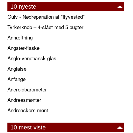
10 nyeste
Gulv - Nødreparation af "flyvestød"
Tyrkerknob – 4-slået med 5 bugter
Anhæftning
Angster-flaske
Anglo-venetiansk glas
Anglaise
Anfange
Aneroidbarometer
Andreasmønter
Andreaskors mønt
10 mest viste