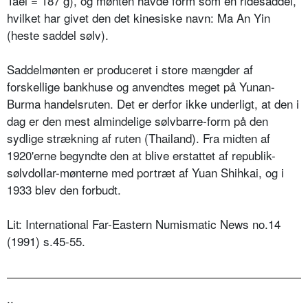
Tael = 187 g), og mønten havde form som en ridesaddel,
hvilket har givet den det kinesiske navn: Ma An Yin
(heste saddel sølv).
Saddelmønten er produceret i store mængder af
forskellige bankhuse og anvendtes meget på Yunan-
Burma handelsruten. Det er derfor ikke underligt, at den i
dag er den mest almindelige sølvbarre-form på den
sydlige strækning af ruten (Thailand). Fra midten af
1920'erne begyndte den at blive erstattet af republik-
sølvdollar-mønterne med portræt af Yuan Shihkai, og i
1933 blev den forbudt.
Lit: International Far-Eastern Numismatic News no.14
(1991) s.45-55.
..