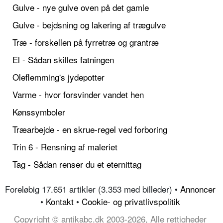
Gulve - nye gulve oven på det gamle
Gulve - bejdsning og lakering af trægulve
Træ - forskellen på fyrretræ og grantræ
El - Sådan skilles fatningen
Oleflemming's jydepotter
Varme - hvor forsvinder vandet hen
Kønssymboler
Træarbejde - en skrue-regel ved forboring
Trin 6 - Rensning af maleriet
Tag - Sådan renser du et eternittag
Foreløbig 17.651 artikler (3.353 med billeder) •
Annoncer
•
Kontakt
•
Cookie- og privatlivspolitik
Copyright © antikabc.dk 2003-2026, Alle rettigheder