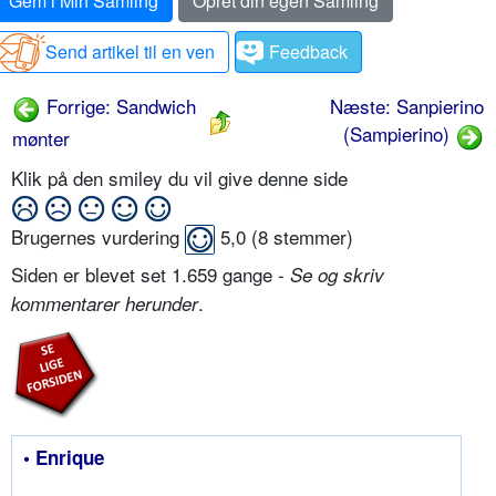
Gem i Min Samling
Opret din egen Samling
Send artikel til en ven
Feedback
Forrige: Sandwich
Næste: Sanpierino
(Sampierino)
mønter
Klik på den smiley du vil give denne side
Brugernes vurdering
5,0
(
8
stemmer)
Siden er blevet set 1.659 gange -
Se og skriv
.
kommentarer herunder
• Enrique