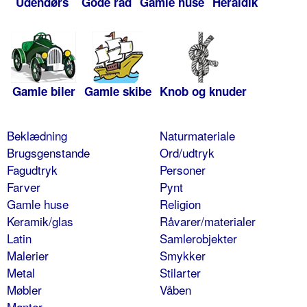
Udendørs
Gode råd
Gamle huse
Heraldik
Gamle biler
Gamle skibe
Knob og knuder
Beklædning
Naturmateriale
Brugsgenstande
Ord/udtryk
Fagudtryk
Personer
Farver
Pynt
Gamle huse
Religion
Keramik/glas
Råvarer/materialer
Latin
Samlerobjekter
Malerier
Smykker
Metal
Stilarter
Møbler
Våben
Mønter