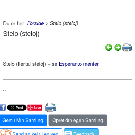
Du er her:
Forside
> Stelo (steloj)
Stelo (steloj)
Stelo (flertal steloj) – se
Esperanto mønter
..
Save
Gem i Min Samling
Opret din egen Samling
Send artikel til en ven
Feedback