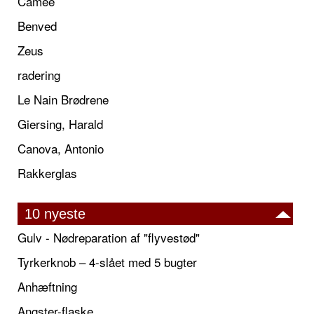
Camée
Benved
Zeus
radering
Le Nain Brødrene
Giersing, Harald
Canova, Antonio
Rakkerglas
10 nyeste
Gulv - Nødreparation af "flyvestød"
Tyrkerknob – 4-slået med 5 bugter
Anhæftning
Angster-flaske