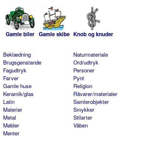
Gamle biler
Gamle skibe
Knob og knuder
Beklædning
Naturmateriale
Brugsgenstande
Ord/udtryk
Fagudtryk
Personer
Farver
Pynt
Gamle huse
Religion
Keramik/glas
Råvarer/materialer
Latin
Samlerobjekter
Malerier
Smykker
Metal
Stilarter
Møbler
Våben
Mønter