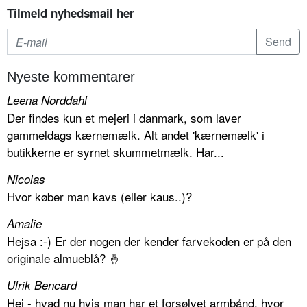
Tilmeld nyhedsmail her
Nyeste kommentarer
Leena Norddahl
Der findes kun et mejeri i danmark, som laver
gammeldags kærnemælk. Alt andet 'kærnemælk' i
butikkerne er syrnet skummetmælk. Har...
Nicolas
Hvor køber man kavs (eller kaus..)?
Amalie
Hejsa :-) Er der nogen der kender farvekoden er på den
originale almueblå? 🤞
Ulrik Bencard
Hej - hvad nu hvis man har et forsølvet armbånd, hvor