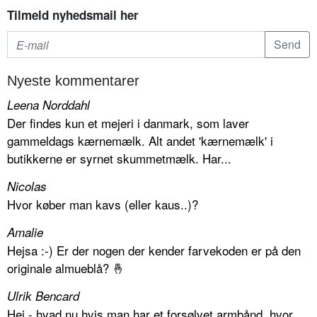
Tilmeld nyhedsmail her
Nyeste kommentarer
Leena Norddahl
Der findes kun et mejeri i danmark, som laver
gammeldags kærnemælk. Alt andet 'kærnemælk' i
butikkerne er syrnet skummetmælk. Har...
Nicolas
Hvor køber man kavs (eller kaus..)?
Amalie
Hejsa :-) Er der nogen der kender farvekoden er på den
originale almueblå? 🤞
Ulrik Bencard
Hej - hvad nu hvis man har et forsølvet armbånd, hvor