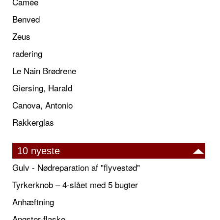
Camée
Benved
Zeus
radering
Le Nain Brødrene
Giersing, Harald
Canova, Antonio
Rakkerglas
10 nyeste
Gulv - Nødreparation af "flyvestød"
Tyrkerknob – 4-slået med 5 bugter
Anhæftning
Angster-flaske