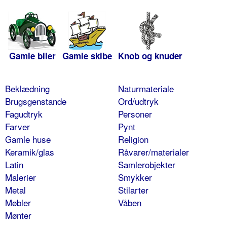
Gamle biler
Gamle skibe
Knob og knuder
Beklædning
Naturmateriale
Brugsgenstande
Ord/udtryk
Fagudtryk
Personer
Farver
Pynt
Gamle huse
Religion
Keramik/glas
Råvarer/materialer
Latin
Samlerobjekter
Malerier
Smykker
Metal
Stilarter
Møbler
Våben
Mønter