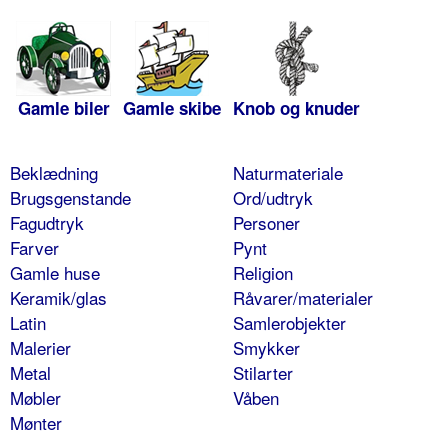
Gamle biler
Gamle skibe
Knob og knuder
Beklædning
Naturmateriale
Brugsgenstande
Ord/udtryk
Fagudtryk
Personer
Farver
Pynt
Gamle huse
Religion
Keramik/glas
Råvarer/materialer
Latin
Samlerobjekter
Malerier
Smykker
Metal
Stilarter
Møbler
Våben
Mønter