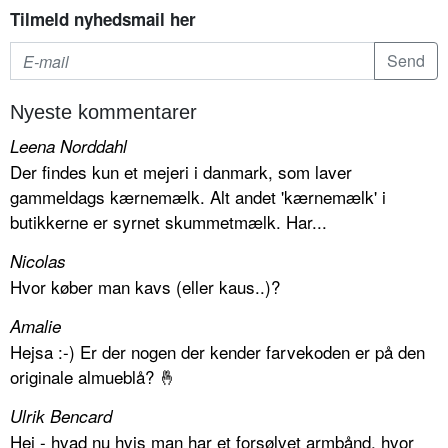
Tilmeld nyhedsmail her
Nyeste kommentarer
Leena Norddahl
Der findes kun et mejeri i danmark, som laver
gammeldags kærnemælk. Alt andet 'kærnemælk' i
butikkerne er syrnet skummetmælk. Har...
Nicolas
Hvor køber man kavs (eller kaus..)?
Amalie
Hejsa :-) Er der nogen der kender farvekoden er på den
originale almueblå? 🤞
Ulrik Bencard
Hej - hvad nu hvis man har et forsølvet armbånd, hvor