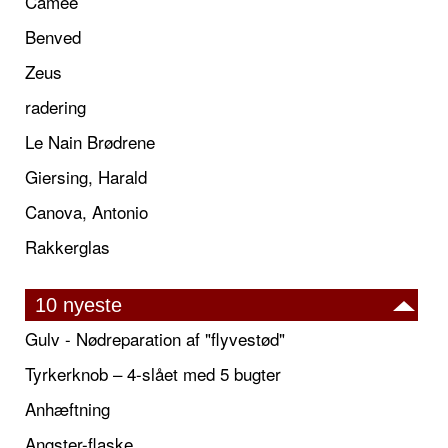
Camée
Benved
Zeus
radering
Le Nain Brødrene
Giersing, Harald
Canova, Antonio
Rakkerglas
10 nyeste
Gulv - Nødreparation af "flyvestød"
Tyrkerknob – 4-slået med 5 bugter
Anhæftning
Angster-flaske