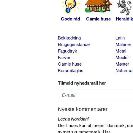
Gode råd
Gamle huse
Heraldik
Beklædning
Latin
Brugsgenstande
Malerier
Fagudtryk
Metal
Farver
Møbler
Gamle huse
Mønter
Keramik/glas
Naturmat
Tilmeld nyhedsmail her
Nyeste kommentarer
Leena Norddahl
Der findes kun et mejeri i danmark, 
syrnet skummetmælk. Har...