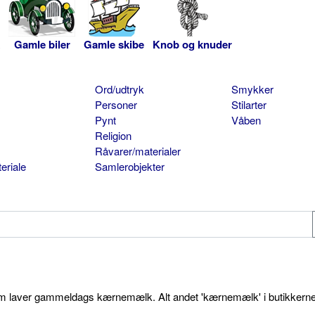
Gamle biler
Gamle skibe
Knob og knuder
Ord/udtryk
Smykker
Personer
Stilarter
Pynt
Våben
Religion
Råvarer/materialer
eriale
Samlerobjekter
som laver gammeldags kærnemælk. Alt andet 'kærnemælk' i butikkerne