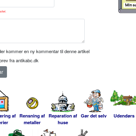
sitet.
er kommer en ny kommentar til denne artikel
rev fra antikabc.dk
ering af
Rensning af
Reparation af
Gør det selv
Udendørs
rier
metaller
huse