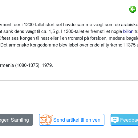
vmønt, der i 1200-tallet stort set havde samme vægt som de arabisk
sank dens vægt til ca. 1,5 g. I 1300-tallet er fremstillet nogle
billon
t
ftest ses kongen til hest eller i en tronstol på forsiden, medens bags
rs. Det armenske kongedømme blev løbet over ende af tyrkerne i 1375 
 Armenia (1080-1375), 1979.
 egen Samling
Send artikel til en ven
Feedba