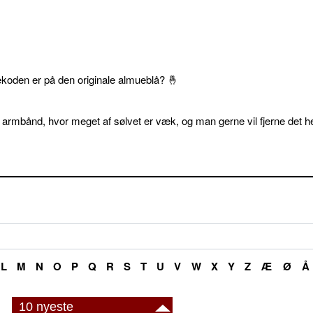
ekoden er på den originale almueblå? 🤞
 armbånd, hvor meget af sølvet er væk, og man gerne vil fjerne det he
L
M
N
O
P
Q
R
S
T
U
V
W
X
Y
Z
Æ
Ø
Å
10 nyeste