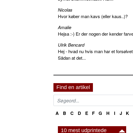
Nicolas
Hvor køber man kavs (eller kaus..)?
Amalie
Hejsa :-) Er der nogen der kender farv
Ulrik Bencard
Hej - hvad nu hvis man har et forsølvet
Sådan at det...
Find en artikel
A
B
C
D
E
F
G
H
I
J
K
10 mest udprintede