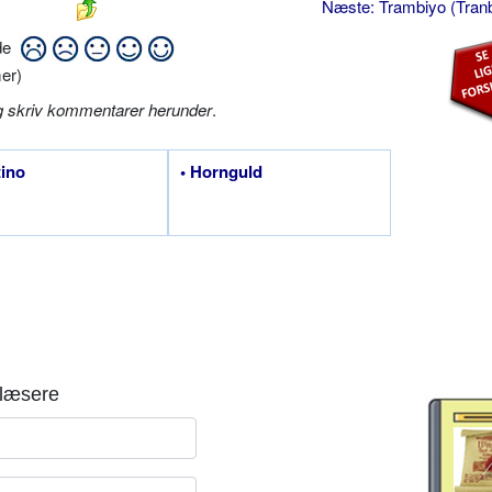
Næste: Trambiyo (Tran
ide
er)
g skriv kommentarer herunder
.
tino
• Hornguld
læsere