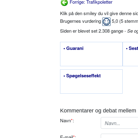
Forrige: Trafikpoletter
Klik på den smiley du vil give denne s
Brugernes vurdering
5,0
(
5
stemm
Siden er blevet set 2.308 gange -
Se o
• Guarani
• Ses
• Spøgelseseffekt
Kommentarer og debat mellem 
Navn
*
:
E-mail
*
: