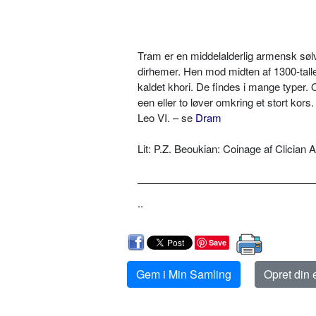
Tram er en middelalderlig armensk søl
dirhemer. Hen mod midten af 1300-tallet 
kaldet khori. De findes i mange typer. O
een eller to løver omkring et stort ko
Leo VI. – se
Dram
Lit: P.Z. Beoukian: Coinage af Clician
..
Save
Gem i Min Samling
Opret din