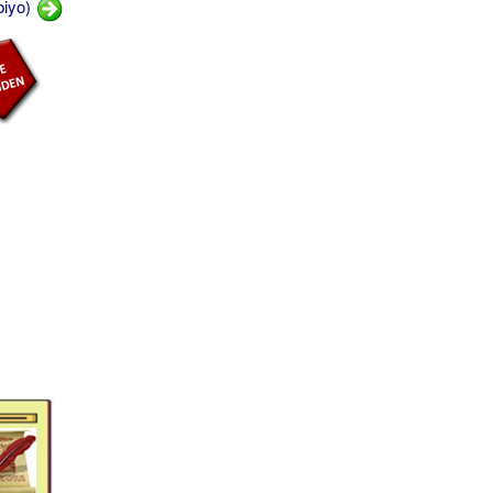
biyo)