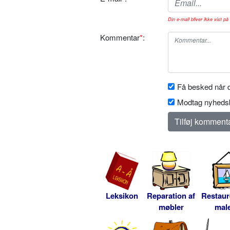
Din e-mail bliver ikke vist på 
Kommentar
*
:
Få besked når d
Modtag nyhedsb
Leksikon
Reparation af
Restaur
møbler
male