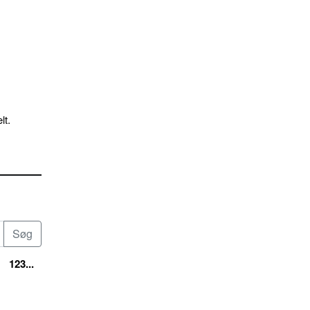
lt.
123...