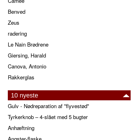
Camée
Benved
Zeus
radering
Le Nain Brødrene
Giersing, Harald
Canova, Antonio
Rakkerglas
10 nyeste
Gulv - Nødreparation af "flyvestød"
Tyrkerknob – 4-slået med 5 bugter
Anhæftning
Angster-flaske