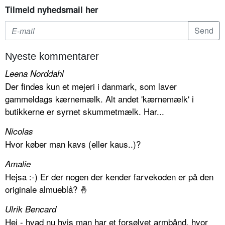
Tilmeld nyhedsmail her
Nyeste kommentarer
Leena Norddahl
Der findes kun et mejeri i danmark, som laver
gammeldags kærnemælk. Alt andet 'kærnemælk' i
butikkerne er syrnet skummetmælk. Har...
Nicolas
Hvor køber man kavs (eller kaus..)?
Amalie
Hejsa :-) Er der nogen der kender farvekoden er på den
originale almueblå? 🤞
Ulrik Bencard
Hej - hvad nu hvis man har et forsølvet armbånd, hvor