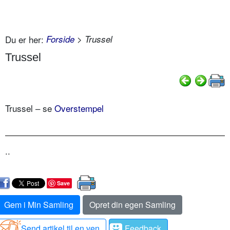
Du er her:
Forside
> Trussel
Trussel
Trussel – se
Overstempel
..
Save
Gem i Min Samling
Opret din egen Samling
Send artikel til en ven
Feedback