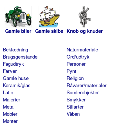
Gamle biler
Gamle skibe
Knob og knuder
Beklædning
Naturmateriale
Brugsgenstande
Ord/udtryk
Fagudtryk
Personer
Farver
Pynt
Gamle huse
Religion
Keramik/glas
Råvarer/materialer
Latin
Samlerobjekter
Malerier
Smykker
Metal
Stilarter
Møbler
Våben
Mønter