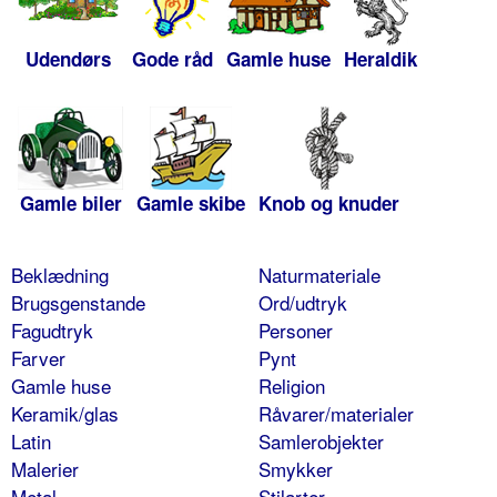
Udendørs
Gode råd
Gamle huse
Heraldik
Gamle biler
Gamle skibe
Knob og knuder
Beklædning
Naturmateriale
Brugsgenstande
Ord/udtryk
Fagudtryk
Personer
Farver
Pynt
Gamle huse
Religion
Keramik/glas
Råvarer/materialer
Latin
Samlerobjekter
Malerier
Smykker
Metal
Stilarter