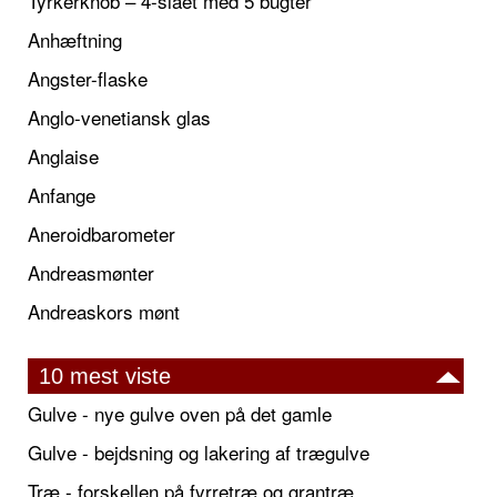
Tyrkerknob – 4-slået med 5 bugter
Anhæftning
Angster-flaske
Anglo-venetiansk glas
Anglaise
Anfange
Aneroidbarometer
Andreasmønter
Andreaskors mønt
10 mest viste
Gulve - nye gulve oven på det gamle
Gulve - bejdsning og lakering af trægulve
Træ - forskellen på fyrretræ og grantræ