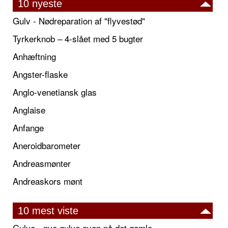
10 nyeste
Gulv - Nødreparation af "flyvestød"
Tyrkerknob – 4-slået med 5 bugter
Anhæftning
Angster-flaske
Anglo-venetiansk glas
Anglaise
Anfange
Aneroidbarometer
Andreasmønter
Andreaskors mønt
10 mest viste
Gulve - nye gulve oven på det gamle