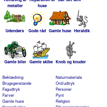
metaller
huse
Udendørs
Gode råd
Gamle huse
Heraldik
Gamle biler
Gamle skibe
Knob og knuder
Beklædning
Naturmateriale
Brugsgenstande
Ord/udtryk
Fagudtryk
Personer
Farver
Pynt
Gamle huse
Religion
Keramik/glas
Råvarer/materialer