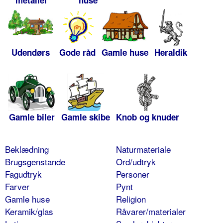
metaller
huse
Udendørs
Gode råd
Gamle huse
Heraldik
Gamle biler
Gamle skibe
Knob og knuder
Beklædning
Naturmateriale
Brugsgenstande
Ord/udtryk
Fagudtryk
Personer
Farver
Pynt
Gamle huse
Religion
Keramik/glas
Råvarer/materialer