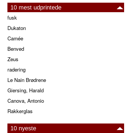
10 mest udprintede
fusk
Dukaton
Camée
Benved
Zeus
radering
Le Nain Brødrene
Giersing, Harald
Canova, Antonio
Rakkerglas
10 nyeste