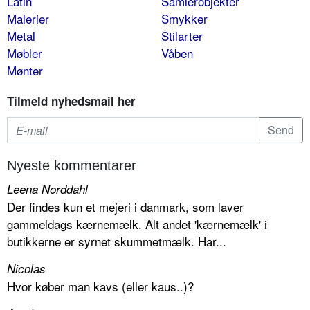
Latin
Samlerobjekter
Malerier
Smykker
Metal
Stilarter
Møbler
Våben
Mønter
Tilmeld nyhedsmail her
Nyeste kommentarer
Leena Norddahl
Der findes kun et mejeri i danmark, som laver
gammeldags kærnemælk. Alt andet 'kærnemælk' i
butikkerne er syrnet skummetmælk. Har...
Nicolas
Hvor køber man kavs (eller kaus..)?