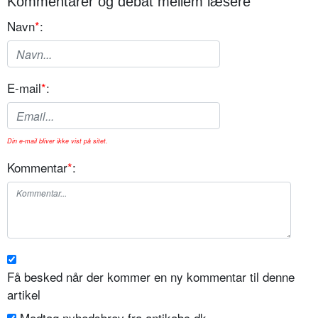
Kommentarer og debat mellem læsere
Navn
*
:
E-mail
*
:
Din e-mail bliver ikke vist på sitet.
Kommentar
*
:
Få besked når der kommer en ny kommentar til denne
artikel
Modtag nyhedsbrev fra antikabc.dk