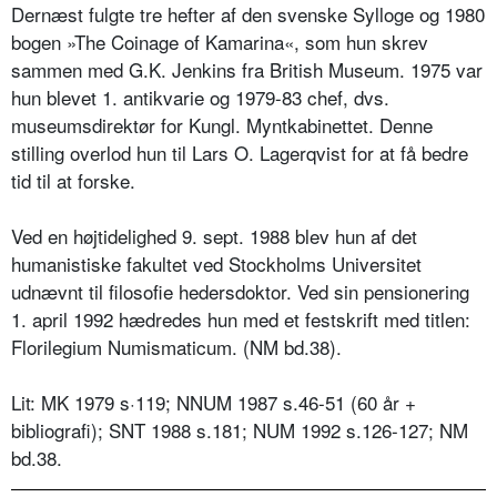
Dernæst fulgte tre hefter af den svenske Sylloge og 1980
bogen »The Coinage of Kamarina«, som hun skrev
sammen med G.K. Jenkins fra British Museum. 1975 var
hun blevet 1. antikvarie og 1979-83 chef, dvs.
museumsdirektør for Kungl. Myntkabinettet. Denne
stilling overlod hun til Lars O. Lagerqvist for at få bedre
tid til at forske.
Ved en højtidelighed 9. sept. 1988 blev hun af det
humanistiske fakultet ved Stockholms Universitet
udnævnt til filosofie hedersdoktor. Ved sin pensionering
1. april 1992 hædredes hun med et festskrift med titlen:
Florilegium Numismaticum. (NM bd.38).
Lit: MK 1979 s·119; NNUM 1987 s.46-51 (60 år +
bibliografi); SNT 1988 s.181; NUM 1992 s.126-127; NM
bd.38.