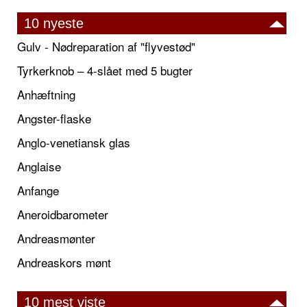
10 nyeste
Gulv - Nødreparation af "flyvestød"
Tyrkerknob – 4-slået med 5 bugter
Anhæftning
Angster-flaske
Anglo-venetiansk glas
Anglaise
Anfange
Aneroidbarometer
Andreasmønter
Andreaskors mønt
10 mest viste