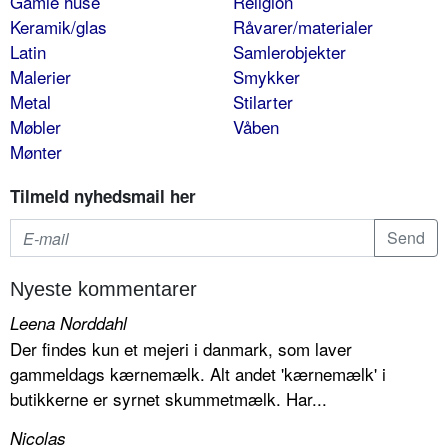
Gamle huse
Religion
Keramik/glas
Råvarer/materialer
Latin
Samlerobjekter
Malerier
Smykker
Metal
Stilarter
Møbler
Våben
Mønter
Tilmeld nyhedsmail her
Nyeste kommentarer
Leena Norddahl
Der findes kun et mejeri i danmark, som laver
gammeldags kærnemælk. Alt andet 'kærnemælk' i
butikkerne er syrnet skummetmælk. Har...
Nicolas