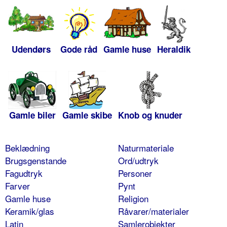
Udendørs
Gode råd
Gamle huse
Heraldik
Gamle biler
Gamle skibe
Knob og knuder
Beklædning
Naturmateriale
Brugsgenstande
Ord/udtryk
Fagudtryk
Personer
Farver
Pynt
Gamle huse
Religion
Keramik/glas
Råvarer/materialer
Latin
Samlerobjekter