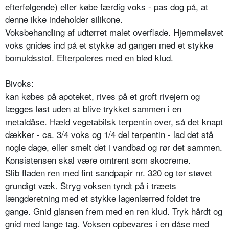
efterfølgende) eller købe færdig voks - pas dog på, at
denne ikke indeholder silikone.
Voksbehandling af udtørret malet overflade. Hjemmelavet
voks gnides ind på et stykke ad gangen med et stykke
bomuldsstof. Efterpoleres med en blød klud.
Bivoks:
kan købes på apoteket, rives på et groft rivejern og
lægges løst uden at blive trykket sammen i en
metaldåse. Hæld vegetabilsk terpentin over, så det knapt
dækker - ca. 3/4 voks og 1/4 del terpentin - lad det stå
nogle dage, eller smelt det i vandbad og rør det sammen.
Konsistensen skal være omtrent som skocreme.
Slib fladen ren med fint sandpapir nr. 320 og tør støvet
grundigt væk. Stryg voksen tyndt på i træets
længderetning med et stykke lagenlærred foldet tre
gange. Gnid glansen frem med en ren klud. Tryk hårdt og
gnid med lange tag. Voksen opbevares i en dåse med