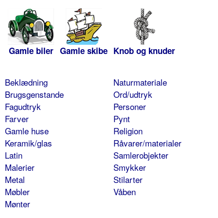
Gamle biler
Gamle skibe
Knob og knuder
Beklædning
Naturmateriale
Brugsgenstande
Ord/udtryk
Fagudtryk
Personer
Farver
Pynt
Gamle huse
Religion
Keramik/glas
Råvarer/materialer
Latin
Samlerobjekter
Malerier
Smykker
Metal
Stilarter
Møbler
Våben
Mønter